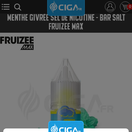
0
MENTHE GIVRÉE SEL DE NICOTINE - BAR SALT
FRUIZEE MAX
E-Cigarette
E-Liquide
D.i.y
Le Mixologue
Cbd
Nouveautés
Ciga +