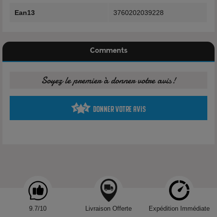
Menthe verte
Ean13
3760202039228
Menthe polaire
Menthe glaciale
Profil mentholé très frais
Comments
Le Menthe Givrée Bar Salt Fruizee Max repose sur une
association de plusieurs notes mentholées, avec un rendu
Soyez le premier à donner votre avis!
frais et direct.
Donner votre avis
Caractéristiques techniques
Marque :
Eliquid France
Gamme :
Bar Salt Fruizee Max
Nom :
Menthe Givrée
Contenance :
10ml
Type de nicotine :
Sels de nicotine
Taux de nicotine disponibles :
10mg/ml et 20mg/ml
Ratio PG/VG :
9.7/10
50/50
Livraison Offerte
Expédition Immédiate