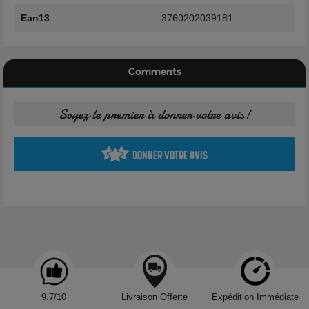
Saveurs
Ean13
3760202039181
Fruits rouges
Yuzu
Fraîcheur
Profil fruité frais aux agrumes
Comments
Le Fruits Rouges Yuzu Bar Salt Fruizee Max repose sur une
Soyez le premier à donner votre avis!
association entre des baies rouges et le yuzu, avec un rendu
frais.
Donner votre avis
Caractéristiques techniques
Marque :
Eliquid France
Gamme :
Bar Salt Fruizee Max
Nom :
Fruits Rouges Yuzu
Contenance :
10ml
Type de nicotine :
Sels de nicotine
Taux de nicotine disponibles :
10mg/ml et 20mg/ml
9.7/10
Livraison Offerte
Expédition Immédiate