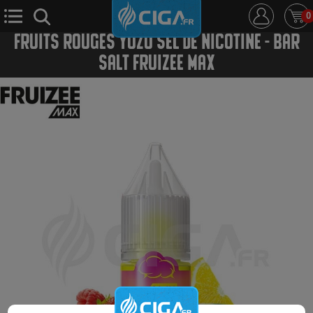
0
FRUITS ROUGES YUZU SEL DE NICOTINE - BAR
SALT FRUIZEE MAX
E-Cigarette
E-Liquide
D.i.y
Le Mixologue
Cbd
Nouveautés
Ciga +