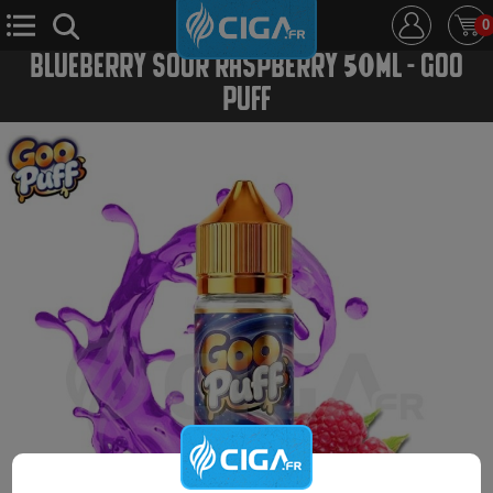
0
BLUEBERRY SOUR RASPBERRY 50ML - GOO
PUFF
E-Cigarette
E-Liquide
D.i.y
Le Mixologue
Cbd
Nouveautés
Ciga +