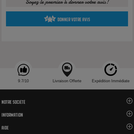
Soyez le premier à donner votre avis!
Caractéristiques techniques
Donner votre avis
Marque :
Goo Puff
Fabricant :
Guilab
Contenance :
50ml
Format du flacon :
75ml
Taux de nicotine :
0mg/ml
Ratio PG/VG :
50/50
Origine :
France
Le produit est conditionné dans un flacon de 75ml contenant
9.7/10
Livraison Offerte
Expédition Immédiate
50ml d’e-liquide sans nicotine.
Notre société
Composition
Information
Propylène glycol (50%)
Glycérine végétale (50%)
Aide
Arômes alimentaires