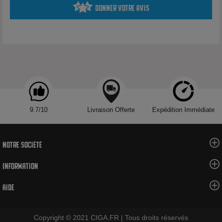
Donner votre avis
Une recette équilibrée et addictive
Mexican Cartel signe ici :
Un e-liquide
riche en arômes
Un équilibre entre
sucré et exotique
Une vape
non écœurante
Un véritable all-day pour les amateurs de saveurs tropicales
9.7/10
Livraison Offerte
Expédition Immédiate
Notre société
Format 100ml prêt à booster
100ml sans nicotine
Information
Flacon 120ml pour ajout de boosters
Aide
Arômes surdosés
Ajoutez vos boosters puis
secouez énergiquement
pour un
Copyright © 2021 CIGA.FR | Tous droits réservés
mélange homogène.