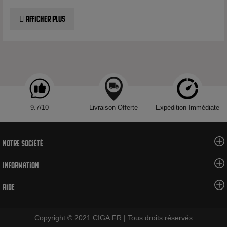
et naturelles. Les compositions des e-liquides sont
Afficher plus
principalement basées sur un mélange de propylène glycol et
de glycérine végétale, adapté à la plupart des cigarettes
électroniques. Ils sont également disponibles en plusieurs
concentrations de nicotine.
En résumé, choisir un e-liquide Alfaliquid, c'est opter pour la
qualité, la diversité des saveurs et la sécurité, avec une
traçabilité garantie et une production française.
9.7/10
Livraison Offerte
Expédition Immédiate
La gamme e-liquide : Classics !
Notre société
La collection Alfaliquid Classics propose une variété d'e-
liquides qui sauront plaire à tout ancien fumeur en quête de
Information
saveurs familières de tabac. Parmi les bestsellers d'Alfaliquid,
vous trouverez des options telles que l'e-liquide FR Mint ou FR
Aide
Mint, qui offrent des profils de saveurs classiques
authentiques. Que vous recherchiez un arôme de tabac blond
Copyright © 2021 CIGA.FR | Tous droits réservés
doux et équilibré ou une saveur plus corsée avec des notes de