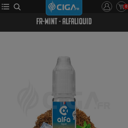
0
FR-MINT - ALFALIQUID
E-Cigarette
E-Liquide
D.i.y
Le Mixologue
Cbd
Nouveautés
Ciga +