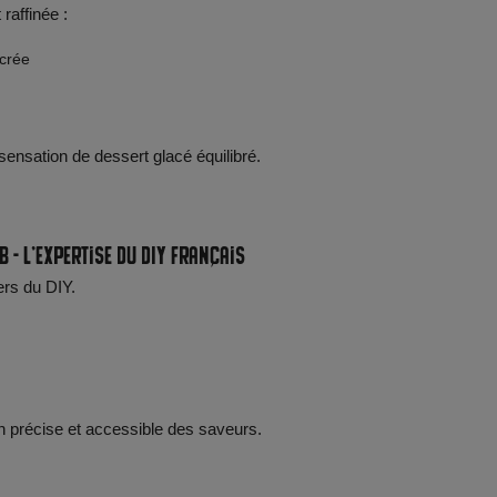
raffinée :
crée
ensation de dessert glacé équilibré.
b - L’expertise du DIY français
ers du DIY.
on précise et accessible des saveurs.