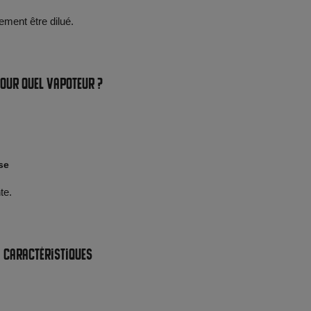
ement être dilué.
our quel vapoteur ?
se
te.
Caractéristiques