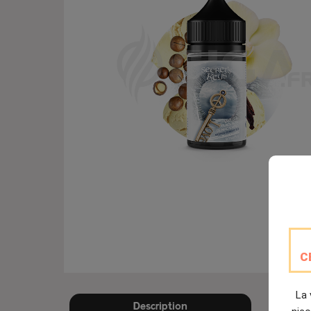
C
La 
Description