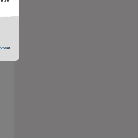
 être
 produit