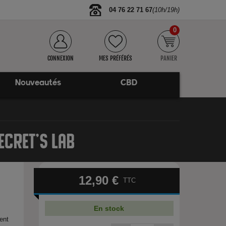
04 76 22 71 67
(10h/19h)
0
CONNEXION
MES PRÉFÉRÉS
PANIER
Nouveautés
CBD
ECRET'S LAB
12,90 €
TTC
e
En stock
ent