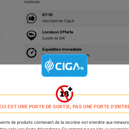
maîtrisée.
9.7/10
Avis client de Ciga.fr
Livraison Offerte
à partir de 20€
Expédition Immédiate
Commande passée avant 14h
Partager
Tweet
Pinter
Livré à partir du Vendredi 7 Août 2026.
ECI EST UNE PORTE DE SORTIE, PAS UNE PORTE D'ENTR
vente de produits contenant de la nicotine est interdite aux mineurs