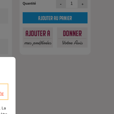
-
+
Quantité
Ajouter au panier
Ajouter à
Donner
mes préférées
Votre Avis
est
ÉE
. La