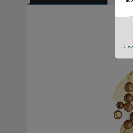
nico
En accé