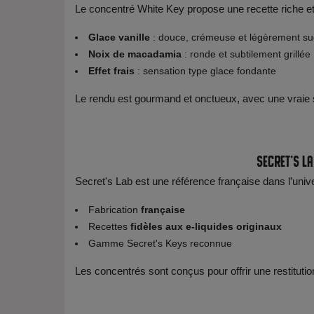
Le concentré White Key propose une recette riche et 
Glace vanille
: douce, crémeuse et légèrement su
Noix de macadamia
: ronde et subtilement grillée
Effet frais
: sensation type glace fondante
Le rendu est gourmand et onctueux, avec une vraie s
Secret's La
Secret's Lab est une référence française dans l’univ
Fabrication
française
Recettes
fidèles aux e-liquides originaux
Gamme Secret's Keys reconnue
Les concentrés sont conçus pour offrir une restituti