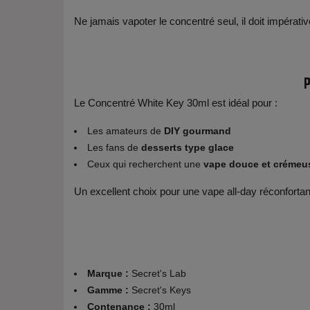
Ne jamais vapoter le concentré seul, il doit impérativ
P
Le Concentré White Key 30ml est idéal pour :
Les amateurs de
DIY gourmand
Les fans de
desserts type glace
Ceux qui recherchent une
vape douce et crémeu
Un excellent choix pour une vape all-day réconfortan
Marque :
Secret's Lab
Gamme :
Secret's Keys
Contenance :
30ml