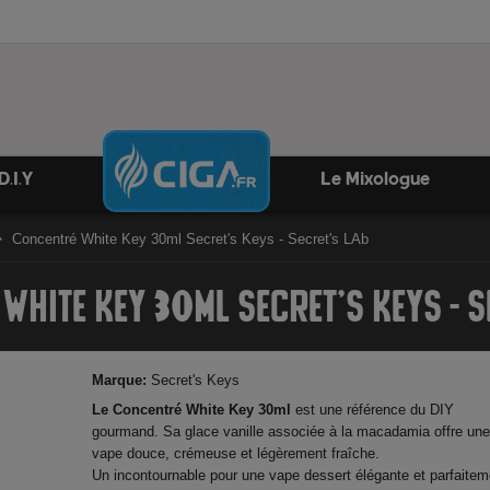
D.I.Y
Le Mixologue
Concentré White Key 30ml Secret's Keys - Secret's LAb
WHITE KEY 30ML SECRET'S KEYS - S
Marque:
Secret's Keys
Le Concentré White Key 30ml
est une référence du DIY
gourmand. Sa glace vanille associée à la macadamia offre un
vape douce, crémeuse et légèrement fraîche.
Un incontournable pour une vape dessert élégante et parfaitem