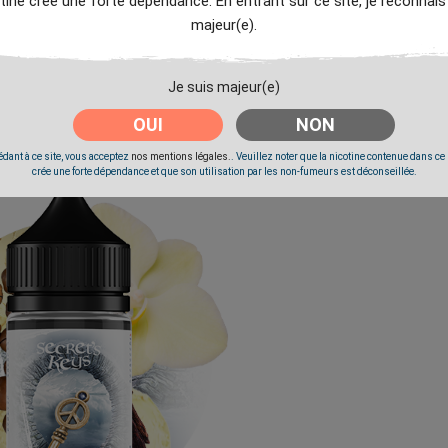
tine crée une forte dépendance. En entrant sur ce site, je reconnais
majeur(e).
Je suis majeur(e)
OUI
NON
dant à ce site, vous acceptez
nos mentions légales.
. Veuillez noter que la nicotine contenue dans ce
crée une forte dépendance et que son utilisation par les non-fumeurs est déconseillée.