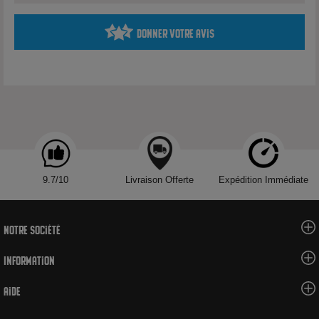
vape nerveuse, qui répond instantanément, avec une
restitution aromatique plus “stratifiée” grâce au Dual Mesh.
Donner votre avis
Cartouches compatibles : E-Plus, E-Plus V2 et E-Plus
Dual Mesh (3ml)
Le Thelema Elite DM45 est compatible avec les cartouches
E-
Plus
,
E-Plus V2
et
E-Plus Dual Mesh
, avec une contenance
annoncée de
3 ml
. Parfait pour varier les sensations sans se
compliquer : on change la cartouche, on remplit, et on repart.
9.7/10
Livraison Offerte
Expédition Immédiate
Notre société
Deux cartouches Dual Mesh dans le coffret : 0.3Ω &
0.6Ω
Information
Le kit est généralement livré avec deux cartouches
E-Plus
Dual Mesh
:
Aide
0.3Ω
: pour une vape plus dense et plus “pêchue” (souvent