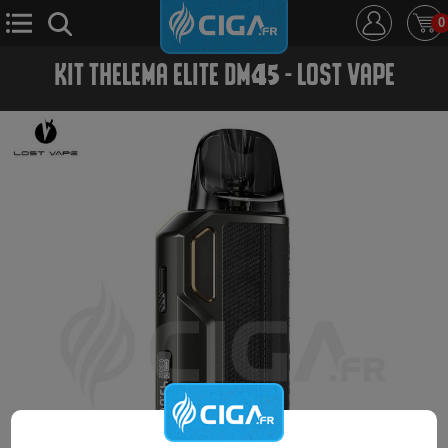
0
KIT THELEMA ELITE DM45 - LOST VAPE
E-Cigarette
E-Liquide
D.i.y
Le Mixologue
Cbd
Nouveautés
Ciga +