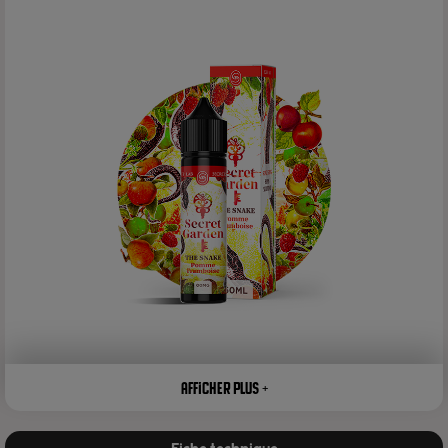
Afficher plus +
The Snake 50ml – Secret Garden : un duo pomme-
framboise, frais et terriblement addictif