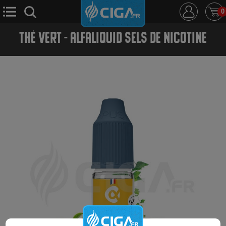
0
THÉ VERT - ALFALIQUID SELS DE NICOTINE
E-Cigarette
E-Liquide
D.i.y
Le Mixologue
Cbd
Nouveautés
Ciga +