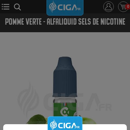
0
POMME VERTE - ALFALIQUID SELS DE NICOTINE
E-Cigarette
E-Liquide
D.i.y
Le Mixologue
Cbd
Nouveautés
Ciga +