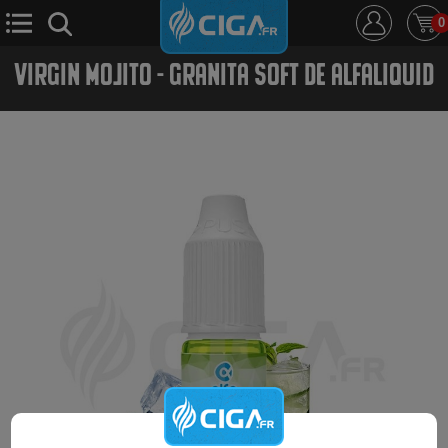
0
VIRGIN MOJITO - GRANITA SOFT DE ALFALIQUID
E-Cigarette
E-Liquide
D.i.y
Le Mixologue
Cbd
Nouveautés
Ciga +