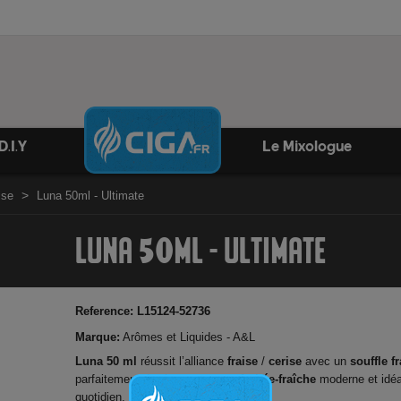
D.I.Y
Le Mixologue
ise
Luna 50ml - Ultimate
LUNA 50ML - ULTIMATE
Reference:
L15124-52736
Marque:
Arômes et Liquides - A&L
Luna 50 ml
réussit l’alliance
fraise
/
cerise
avec un
souffle fr
parfaitement dosé : une recette
fruitée-fraîche
moderne et idéa
quotidien.