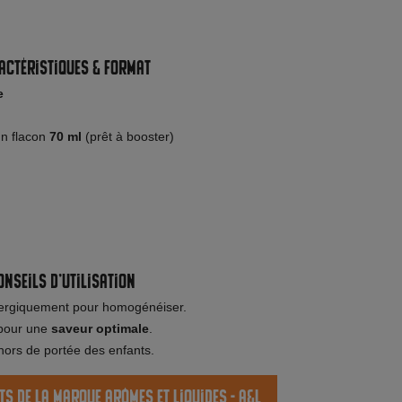
actéristiques & format
e
n flacon
70 ml
(prêt à booster)
onseils d’utilisation
rgiquement pour homogénéiser.
 pour une
saveur optimale
.
 hors de portée des enfants.
ts de la marque Arômes et Liquides - A&L