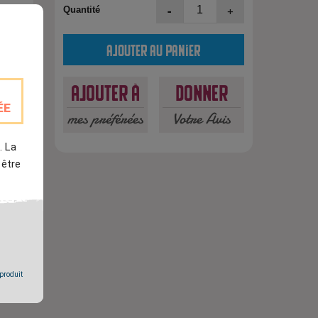
-
+
Quantité
Ajouter au panier
Ajouter à
Donner
ÉE
mes préférées
Votre Avis
. La
 être
est
 produit