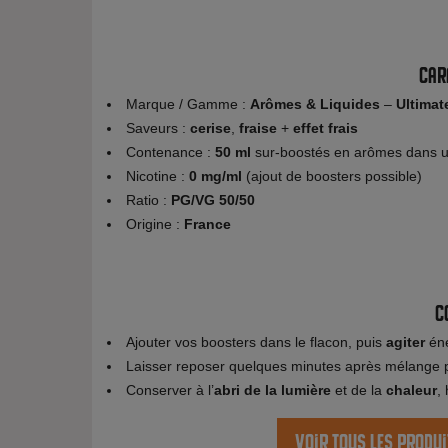
Car
Marque / Gamme :
Arômes & Liquides
–
Ultimat
Saveurs :
cerise
,
fraise
+
effet frais
Contenance :
50 ml
sur-boostés en arômes dans u
Nicotine :
0 mg/ml
(ajout de boosters possible)
Ratio :
PG/VG 50/50
Origine :
France
C
Ajouter vos boosters dans le flacon, puis
agiter
éne
Laisser reposer quelques minutes après mélange
Conserver à l’
abri de la lumière
et de la
chaleur
,
Voir tous les produi