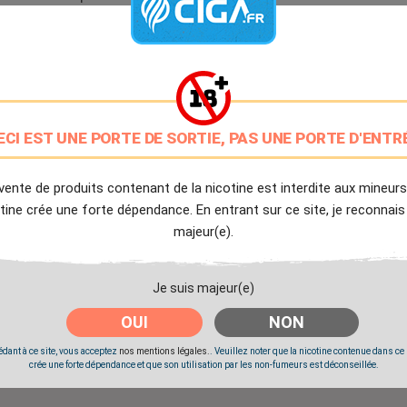
9.7/10
Avis client de Ciga.fr
Livraison Offerte
à partir de 20€
ECI EST UNE PORTE DE SORTIE, PAS UNE PORTE D'ENTR
Expédition Immédiate
Commande passée avant 14h
vente de produits contenant de la nicotine est interdite aux mineurs
tine crée une forte dépendance. En entrant sur ce site, je reconnais
Partager
Tweet
Pinter
majeur(e).
Je suis majeur(e)
OUI
NON
dant à ce site, vous acceptez
nos mentions légales.
. Veuillez noter que la nicotine contenue dans ce
crée une forte dépendance et que son utilisation par les non-fumeurs est déconseillée.