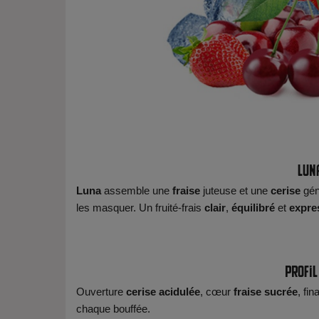
Luna
Luna
assemble une
fraise
juteuse et une
cerise
gén
les masquer. Un fruité-frais
clair
,
équilibré
et
expre
Profil
Ouverture
cerise
acidulée
, cœur
fraise
sucrée
, fin
chaque bouffée.