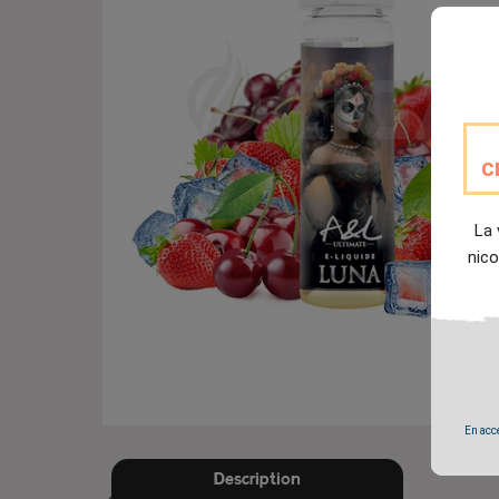
C
La 
nico
En accé
Description