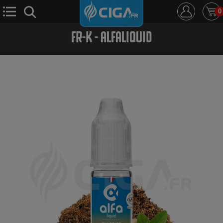
0
FR-K - ALFALIQUID
E-Cigarette
E-Liquide
D.i.y
Le Mixologue
Cbd
Nouveautés
Ciga +