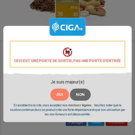
Reference:
Alfaliquid-FR-K
Marque:
Alfaliquid
CECI EST UNE PORTE DE SORTIE, PAS UNE PORTE D'ENTRÉE
Le liquide FR-K d'Alfaliquid, un bestseller parmi les classics, marie
habilement les notes de classic blond avec la subtilité de la
cacahuète. Son équilibre en fait un e-liquide idéal pour les novices de
Je suis majeur(e)
la vape ainsi que pour ceux qui cherchent un compagnon de vape
quotidien.
OUI
NON
Le eliquide FR-K de Alfaliquid est fabriqué en France aux taux 70%
PG / 30% VG et 50% PG / 50% VG.
En accédant à ce site, vous acceptez
nos mentions légales.
. Veuillez noter que la
nicotine contenue dans ce produit crée une forte dépendance et que son utilisation par
les non-fumeurs est déconseillée.
Partager
Tweet
Pinterest