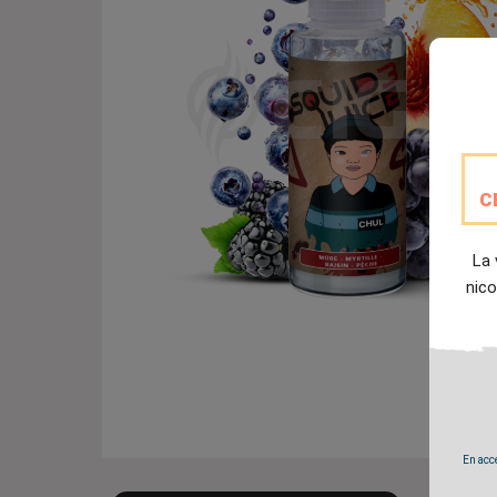
C
La 
nico
En accé