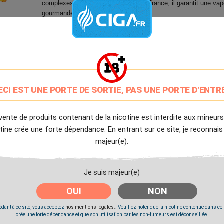
complexes et raffinées. Fabriqué en France, il garantit une va
gourmande, modulable et de qualité.
9.7/10
Avis client de Ciga.fr
Livraison Offerte
à partir de 20€
ECI EST UNE PORTE DE SORTIE, PAS UNE PORTE D'ENTR
Expédition Immédiate
Commande passée avant 14h
vente de produits contenant de la nicotine est interdite aux mineurs
tine crée une forte dépendance. En entrant sur ce site, je reconnais
Partager
Tweet
Pinter
majeur(e).
Je suis majeur(e)
Livré à partir du Lundi 10 Août 2026.
OUI
NON
dant à ce site, vous acceptez
nos mentions légales.
. Veuillez noter que la nicotine contenue dans ce
crée une forte dépendance et que son utilisation par les non-fumeurs est déconseillée.