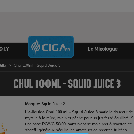
D.I.Y
Le Mixologue
ille
Chul 100ml - Squid Juice 3
CHUL 100ML - SQUID JUICE 3
Marque:
Squid Juice 2
L’e‑liquide Chul 100 ml – Squid Juice 3
marie la douceur de 
myrtille à la mûre, raisin et pêche pour un jus fruité équilibré. S
une base PG/VG 50/50, sans nicotine mais prêt à booster, ce
shortfill généreux séduira les amateurs de recettes fruitées