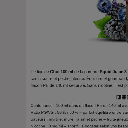
L’e‑liquide
Chul 100 ml
de la gamme
Squid Juice 3
raisin sucré et pêche juteuse. Équilibré et gourmand,
flacon PE de 140 ml sécurisé. Sans nicotine, il est p
Carac
Contenance : 100 ml dans un flacon PE de 140 ml ave
Ratio PG/VG : 50 % / 50 % – parfait équilibre entre sa
Saveurs : myrtille, mûre, raisin et pêche – fruité juteux
Nicotine : 0 mg/ml – shortfill à booster selon vos beso