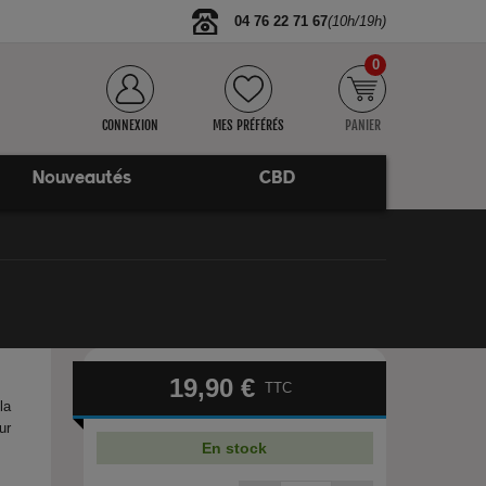
04 76 22 71 67
(10h/19h)
0
CONNEXION
MES PRÉFÉRÉS
PANIER
Nouveautés
CBD
19,90 €
TTC
la
ur
En stock