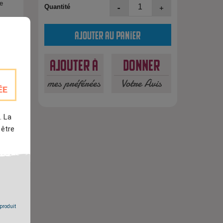
pe
-
+
Quantité
Ajouter au panier
Ajouter à
Donner
mes préférées
Votre Avis
ÉE
. La
 être
est
 produit