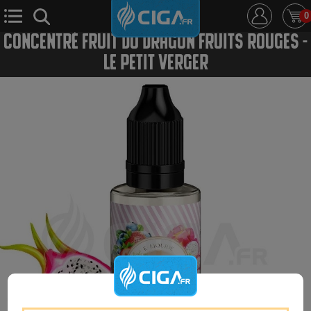
0
CONCENTRÉ FRUIT DU DRAGON FRUITS ROUGES -
LE PETIT VERGER
E-Cigarette
E-Liquide
D.i.y
Le Mixologue
Cbd
Nouveautés
Ciga +