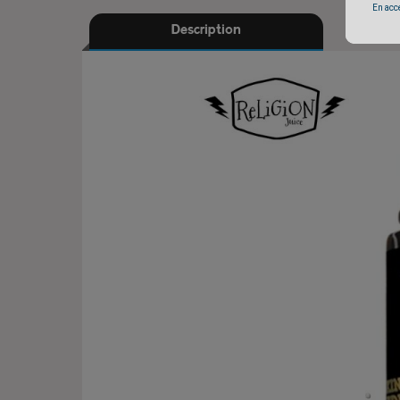
En accé
Description