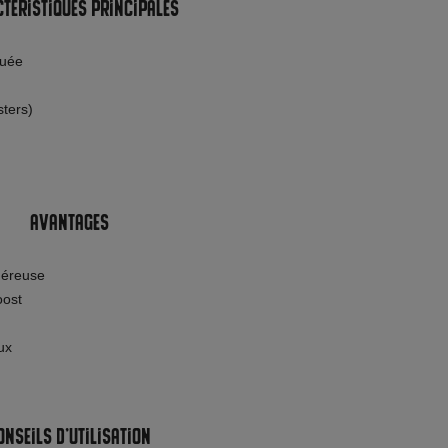
téristiques principales
tuée
sters)
Avantages
néreuse
oost
ux
onseils d’utilisation