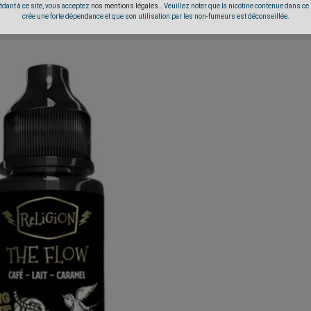
dant à ce site, vous acceptez
nos mentions légales.
. Veuillez noter que la nicotine contenue dans ce
crée une forte dépendance et que son utilisation par les non-fumeurs est déconseillée.