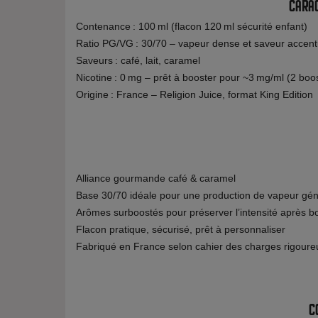
Carac
Contenance : 100 ml (flacon 120 ml sécurité enfant)
Ratio PG/VG : 30/70 – vapeur dense et saveur accen
Saveurs : café, lait, caramel
Nicotine : 0 mg – prêt à booster pour ~3 mg/ml (2 boo
Origine : France – Religion Juice, format King Edition
Alliance gourmande café & caramel
Base 30/70 idéale pour une production de vapeur gé
Arômes surboostés pour préserver l’intensité après b
Flacon pratique, sécurisé, prêt à personnaliser
Fabriqué en France selon cahier des charges rigoure
C