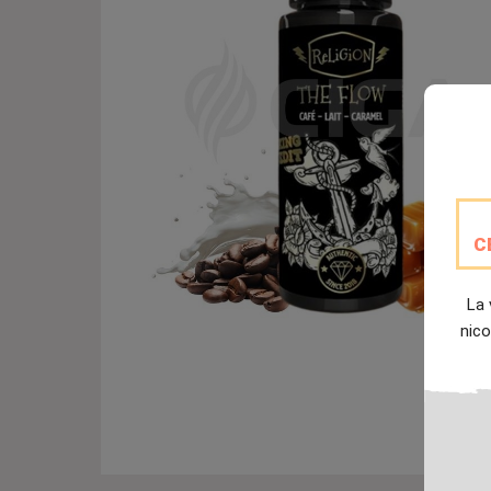
C
La 
nico