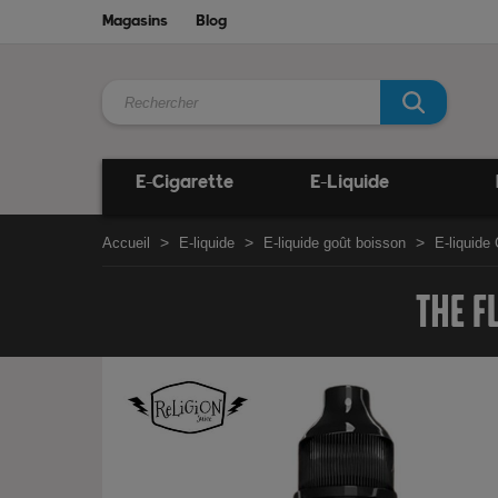
Magasins
Blog
E-Cigarette
E-Liquide
Accueil
E-liquide
E-liquide goût boisson
E-liquide
THE F