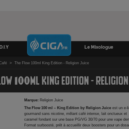
D.I.Y
Le Mixologue
 Café
The Flow 100ml King Edition - Religion Juice
LOW 100ML KING EDITION - RELIGION
Marque:
Religion Juice
The Flow 100 ml – King Edition by Religion Juice
est un e‑l
gourmand sans nicotine, mêlant café intense, lait onctueux et
caramel fondant sur une base PG/VG 30/70 pour une vape de
Format surboosté, prêt à accueillir deux boosters pour un dos