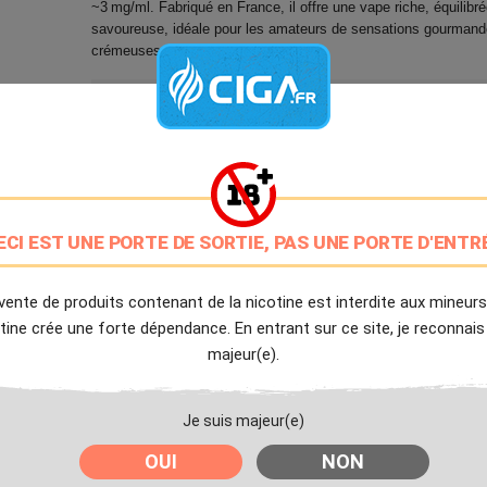
~3 mg/ml. Fabriqué en France, il offre une vape riche, équilibré
savoureuse, idéale pour les amateurs de sensations gourmand
crémeuses.
9.7/10
Avis client de Ciga.fr
Livraison Offerte
à partir de 20€
Expédition Immédiate
ECI EST UNE PORTE DE SORTIE, PAS UNE PORTE D'ENTR
Commande passée avant 14h
vente de produits contenant de la nicotine est interdite aux mineurs
tine crée une forte dépendance. En entrant sur ce site, je reconnais
Partager
Tweet
Pinter
majeur(e).
Livré à partir du Lundi 10 Août 2026.
Je suis majeur(e)
OUI
NON