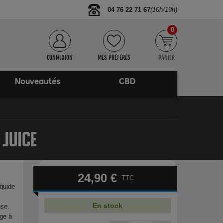
04 76 22 71 67
(10h/19h)
0
CONNEXION
MES PRÉFÉRÉS
PANIER
Nouveautés
CBD
 JUICE
24,90 €
TTC
iquide
En stock
nse.
age à