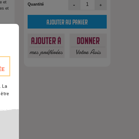
e et
-
+
Quantité
es et
Ajouter au panier
Ajouter à
Donner
mes préférées
Votre Avis
ÉE
. La
 être
est