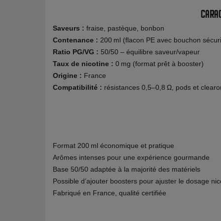
Carac
Saveurs :
fraise, pastèque, bonbon
Contenance :
200 ml (flacon PE avec bouchon sécuri
Ratio PG/VG :
50/50 – équilibre saveur/vapeur
Taux de nicotine :
0 mg (format prêt à booster)
Origine :
France
Compatibilité :
résistances 0,5–0,8 Ω, pods et clear
Format 200 ml économique et pratique
Arômes intenses pour une expérience gourmande
Base 50/50 adaptée à la majorité des matériels
Possible d’ajouter boosters pour ajuster le dosage nic
Fabriqué en France, qualité certifiée