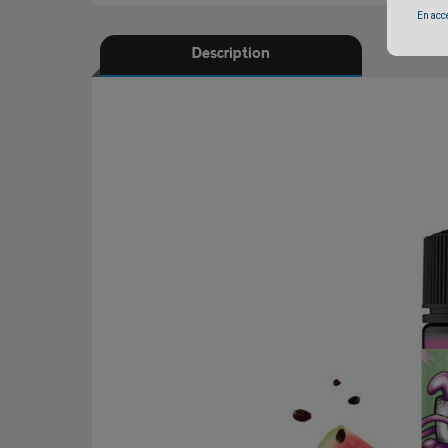
En accé
Description