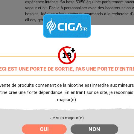
expérience intense. Sa base 50/50 équilibre parfaitement saveu
vapeur et hit. Facile à personnaliser avec des boosters selon 
besoins. Idéal pour les vapoteurs gourmands à la recherche d’
all‑day généreux.
9.7/10
Avis client de Ciga.fr
Livraison Offerte
à partir de 20€
ECI EST UNE PORTE DE SORTIE, PAS UNE PORTE D'ENTR
Expédition Immédiate
Commande passée avant 14h
vente de produits contenant de la nicotine est interdite aux mineurs
tine crée une forte dépendance. En entrant sur ce site, je reconnais
Partager
Tweet
Pinter
majeur(e).
Livré à partir du Lundi 10 Août 2026.
Je suis majeur(e)
OUI
NON