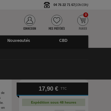
04 76 22 71 67
(10h/19h)
0
CONNEXION
MES PRÉFÉRÉS
PANIER
Nouveautés
CBD
17,90 €
TTC
n de
s
Expédition sous 48 heures
ée.
é en