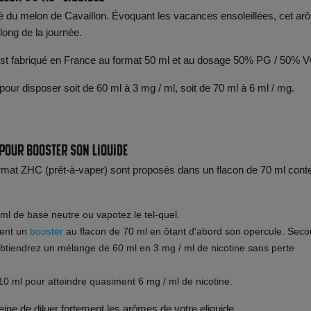
é du melon de Cavaillon. Évoquant les vacances ensoleillées, cet ar
ong de la journée.
 est fabriqué en France au format 50 ml et au dosage 50% PG / 50% 
 pour disposer soit de 60 ml à 3 mg / ml, soit de 70 ml à 6 ml / mg.
 pour booster son liquide
ormat ZHC (prêt-à-vaper) sont proposés dans un flacon de 70 ml cont
0ml de base neutre ou vapotez le tel-quel.
ment un
booster
au flacon de 70 ml en ôtant d'abord son opercule. Sec
btiendrez un mélange de 60 ml en 3 mg / ml de nicotine sans perte
0 ml pour atteindre quasiment 6 mg / ml de nicotine.
ine de diluer fortement les arômes de votre eliquide.