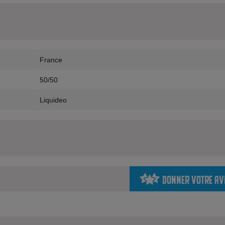
France
50/50
Liquideo
Donner votre av