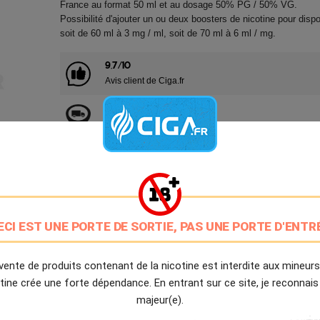
France au format 50 ml et au dosage 50% PG / 50% VG.
Possibilité d'ajouter un ou deux boosters de nicotine pour disp
soit de 60 ml à 3 mg / ml, soit de 70 ml à 6 ml / mg.
9.7/10
Avis client de Ciga.fr
Livraison Offerte
à partir de 20€
Expédition Immédiate
Commande passée avant 14h
Partager
Tweet
Pinter
ECI EST UNE PORTE DE SORTIE, PAS UNE PORTE D'ENTR
vente de produits contenant de la nicotine est interdite aux mineurs
Livré à partir du Mercredi 12 Août 2026.
tine crée une forte dépendance. En entrant sur ce site, je reconnais
majeur(e).