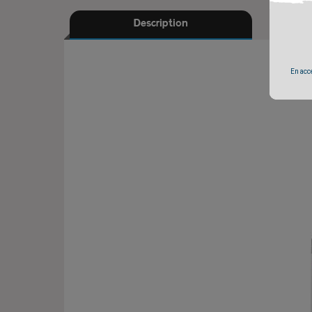
Description
En accé