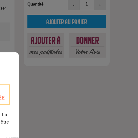
-
+
Quantité
oser
Ajouter au panier
Ajouter à
Donner
mes préférées
Votre Avis
est
ÉE
. La
 être