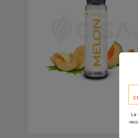
C
La 
nico