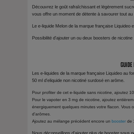
Découvrez le goût rafraîchissant et légèrement sucr
vous offre un moment de détente à savourer tout au l
Le e-liquide Melon de la marque française Liquideo
Possibilité d'ajouter un ou deux boosters de nicotine
Guide
Les e-liquides de la marque française Liquideo au f
50 ml d'eliquide non nicotiné surdosé en arôme.
Pour profiter de cet e-liquide sans nicotine, ajoutez 1
Pour le vapoter en 3 mg de nicotine, ajoutez entière
énergiquement quelques minutes votre flacon. Vous o
d'arômes.
Ajoutez au mélange précédent encore un
booster
de 1
Nous déconseillons d'ajouter plus de booster sous pe