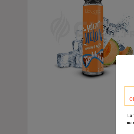
C
La 
nico