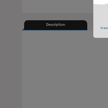
Description
En accé