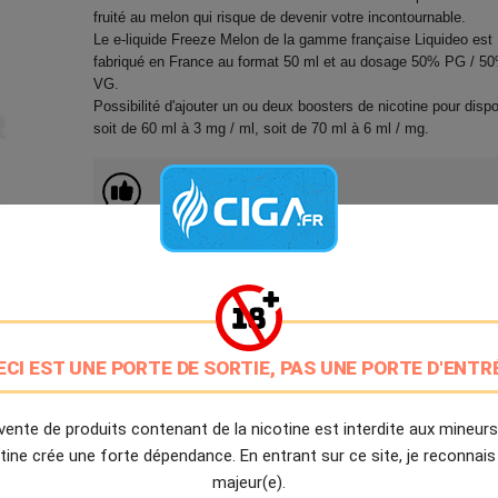
fruité au melon qui risque de devenir votre incontournable.
Le e-liquide Freeze Melon de la gamme française Liquideo est
fabriqué en France au format 50 ml et au dosage 50% PG / 5
VG.
Possibilité d'ajouter un ou deux boosters de nicotine pour disp
soit de 60 ml à 3 mg / ml, soit de 70 ml à 6 ml / mg.
9.7/10
Avis client de Ciga.fr
Livraison Offerte
à partir de 20€
Expédition Immédiate
Commande passée avant 14h
ECI EST UNE PORTE DE SORTIE, PAS UNE PORTE D'ENTR
Partager
Tweet
Pinter
vente de produits contenant de la nicotine est interdite aux mineurs
tine crée une forte dépendance. En entrant sur ce site, je reconnais
majeur(e).
Livré à partir du Lundi 10 Août 2026.