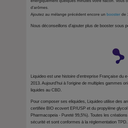
énergiquement quelques minutes votre flacon. Vous o
d'arômes.
Ajoutez au mélange précédent encore un
booster
de 1
Nous déconseillons d'ajouter plus de booster sous pe
Liquideo est une histoire d'entreprise Française du 
2013. Aujourd'hui à l'origine de multiples gammes or
liquides au CBD.
Pour composer ses eliquides, Liquideo utilise des arô
certifiée BIO ecovert EP/USP et du propylène glyc
Pharmacopeia - Pureté 99,5%). Toutes les créations L
sécurité et sont conformes à la réglementation TPD.