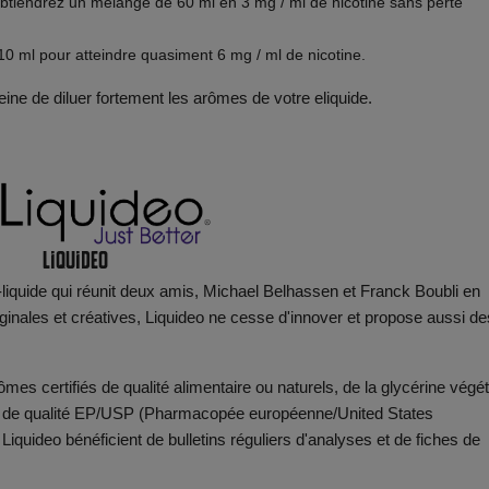
btiendrez un mélange de 60 ml en 3 mg / ml de nicotine sans perte
0 ml pour atteindre quasiment 6 mg / ml de nicotine.
ine de diluer fortement les arômes de votre eliquide.
Liquideo
e-liquide qui réunit deux amis, Michael Belhassen et Franck Boubli en
iginales et créatives, Liquideo ne cesse d'innover et propose aussi de
mes certifiés de qualité alimentaire ou naturels, de la glycérine végét
ol de qualité EP/USP (Pharmacopée européenne/United States
iquideo bénéficient de bulletins réguliers d'analyses et de fiches de