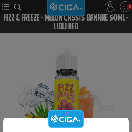
0
FIZZ & FREEZE - MELON CASSIS BANANE 50ML -
LIQUIDEO
E-Cigarette
E-Liquide
D.i.y
Le Mixologue
Cbd
Nouveautés
Ciga +