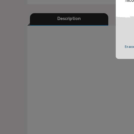
nico
Description
En accé