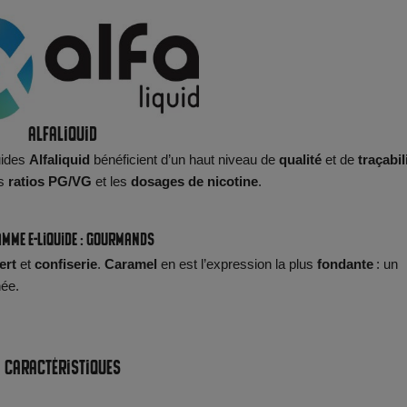
Alfaliquid
uides
Alfaliquid
bénéficient d’un haut niveau de
qualité
et de
traçabil
es
ratios PG/VG
et les
dosages de nicotine
.
amme e-liquide : Gourmands
ert
et
confiserie
.
Caramel
en est l’expression la plus
fondante
: un
née.
Caractéristiques