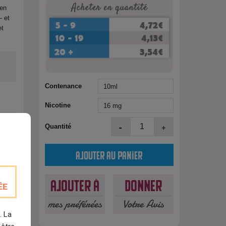
 en
 et
t
Contenance
Nicotine
-
+
Quantité
Ajouter au panier
est
Ajouter à
Donner
ÉE
mes préférées
Votre Avis
. La