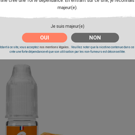
tine crée une forte dépendance. En entrant sur ce site, je reconnais
majeur(e).
Je suis majeur(e)
OUI
NON
dant à ce site, vous acceptez
nos mentions légales.
. Veuillez noter que la nicotine contenue dans ce
crée une forte dépendance et que son utilisation par les non-fumeurs est déconseillée.