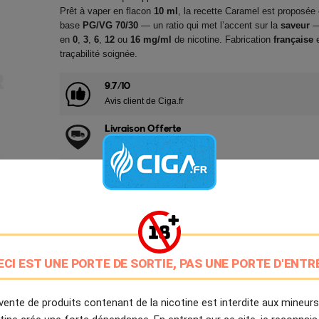
Prêt à vaper en flacon
10 ml
, la recette Caramel est proposée
base
PG/VG 70/30
— un ratio qui met l’accent sur la
saveur
—
en
0
,
3
,
6
,
12
ou
16 mg/ml
de nicotine. Fabrication
française
e
traçabilité soignée.
9.7/10
Avis client de Ciga.fr
Livraison Offerte
à partir de 20€
Expédition Immédiate
Commande passée avant 14h
Partager
Tweet
Pinter
ECI EST UNE PORTE DE SORTIE, PAS UNE PORTE D'ENTR
Livré à partir du Lundi 10 Août 2026.
vente de produits contenant de la nicotine est interdite aux mineurs