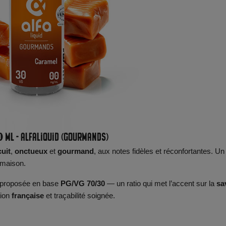
0 ml - Alfaliquid (Gourmands)
cuit
,
onctueux
et
gourmand
, aux notes fidèles et réconfortantes. Un
e maison.
t proposée en base
PG/VG 70/30
— un ratio qui met l’accent sur la
sa
tion
française
et traçabilité soignée.