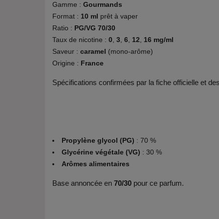
Gamme :
Gourmands
Format :
10 ml
prêt à vaper
Ratio :
PG/VG 70/30
Taux de nicotine :
0
,
3
,
6
,
12
,
16 mg/ml
Saveur :
caramel
(mono-arôme)
Origine :
France
Spécifications confirmées par la fiche officielle et d
Propylène glycol (PG)
: 70 %
Glycérine végétale (VG)
: 30 %
Arômes alimentaires
Base annoncée en
70/30
pour ce parfum.