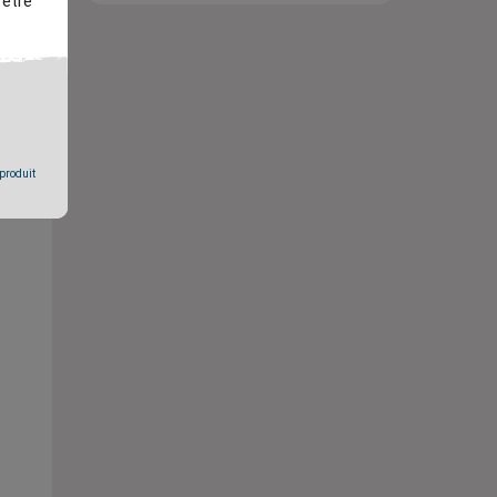
 être
 produit