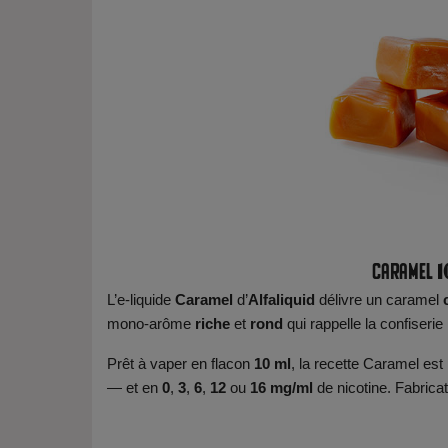
Caramel 1
L’e-liquide
Caramel
d’
Alfaliquid
délivre un caramel
mono-arôme
riche
et
rond
qui rappelle la confiseri
Prêt à vaper en flacon
10 ml
, la recette Caramel es
— et en
0
,
3
,
6
,
12
ou
16 mg/ml
de nicotine. Fabrica