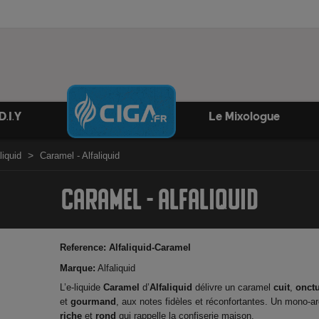
D.I.Y
Le Mixologue
liquid
Caramel - Alfaliquid
CARAMEL - ALFALIQUID
Reference:
Alfaliquid-Caramel
Marque:
Alfaliquid
L’e-liquide
Caramel
d’
Alfaliquid
délivre un caramel
cuit
,
onct
et
gourmand
, aux notes fidèles et réconfortantes. Un mono-
riche
et
rond
qui rappelle la confiserie maison.