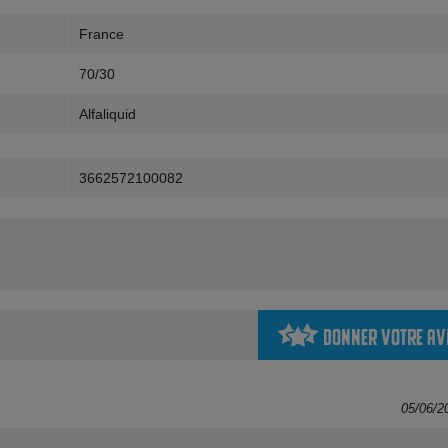
France
70/30
Alfaliquid
3662572100082
Donner votre av
05/06/2