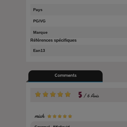
Pays
PG/VG
Marque
Références spécifiques
Ean13
Comments
5
6 Avis
mich