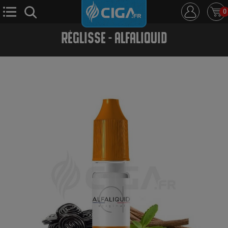
0
RÉGLISSE - ALFALIQUID
E-Cigarette
E-Liquide
D.i.y
Le Mixologue
Cbd
Nouveautés
Ciga +