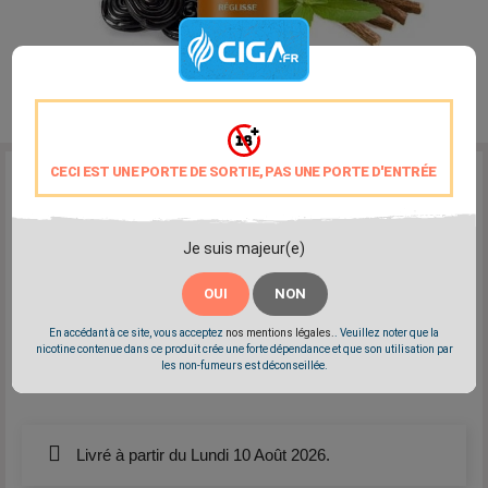
CECI EST UNE PORTE DE SORTIE, PAS UNE PORTE D'ENTRÉE
Reference:
Alfaliquid-Reglisse
Marque:
Alfaliquid
Une saveur gourmande de réglisse amer
Je suis majeur(e)
Disponible en 0mg - 3mg - 6mg - 11mg - 16mg
Elaboré en France par Gaiatrend
OUI
NON
PG/VG: 76/24
En accédant à ce site, vous acceptez
nos mentions légales.
. Veuillez noter que la
nicotine contenue dans ce produit crée une forte dépendance et que son utilisation par
les non-fumeurs est déconseillée.
Partager
Tweet
Pinterest
Livré à partir du Lundi 10 Août 2026.