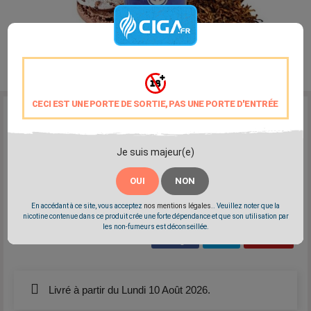
CECI EST UNE PORTE DE SORTIE, PAS UNE PORTE D'ENTRÉE
Reference:
L230-813
Marque:
Halo
Je suis majeur(e)
Un classic avec des notes sucrées pâtissières
Disponible: 0mg - 3mg - 6mg - 12mg - 18mg
OUI
NON
Fabriqué aux Etat-Unis
PG/VG: 55/45
En accédant à ce site, vous acceptez
nos mentions légales.
. Veuillez noter que la
nicotine contenue dans ce produit crée une forte dépendance et que son utilisation par
les non-fumeurs est déconseillée.
Partager
Tweet
Pinterest
Livré à partir du Lundi 10 Août 2026.