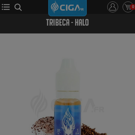
0
TRIBECA - HALO
E-Cigarette
E-Liquide
D.i.y
Le Mixologue
Cbd
Nouveautés
Ciga +