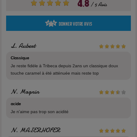
4.8
5 Avis
Caractéristiques
Donner votre avis
Marque: Halo
L. Aubert
Flacon: 10ml
Classique
Je reste fidèle à Tribeca depuis 2ans un classique doux
Fabrication: USA
touche caramel à été atténuée mais reste top
Nicotine: 0mg - 3mg - 6mg - 12mg - 18mg
N. Magnin
acide
Je n'aime pas trop son acidité
Composition
N. MAIERHOFER
55% Propylène Glycol