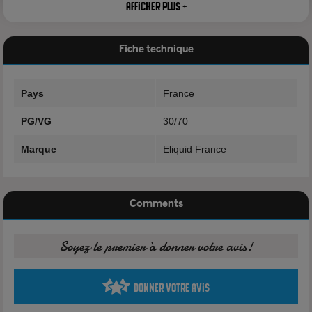
Afficher plus +
Fiche technique
Pays
France
PG/VG
30/70
Marque
Eliquid France
Le Bloody Dragon est un e-liquide au parfum entêtant et
incroyablement intense ! Il tire toute sa puissance du mélange
du fruit du dragon, du raisin et du cassis, les trois fruits
Comments
renforcés par un souffle de fraîcheur extrême.
Le Eliquide Bloody Dragon de Fruizee est fabriqué en France
Soyez le premier à donner votre avis!
par Eliquid France au format 70 ml et au dosage 30% PG /
70% VG.
Donner votre avis