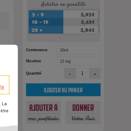
Contenance
Nicotine
-
+
Quantité
est
ÉE
Ajouter au panier
. La
Ajouter à
Donner
 être
mes préférées
Votre Avis