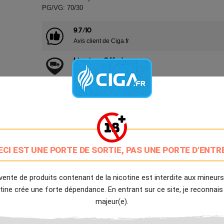
PG/VG: 70/30
9.7/10
Avis client de Ciga.fr
Livraison Offerte
à partir de 20€
Expédition Immédiate
Commande passée avant 14h
Partager
Tweet
Pinter
ECI EST UNE PORTE DE SORTIE, PAS UNE PORTE D'ENTR
Livré à partir du Mardi 11 Août 2026.
vente de produits contenant de la nicotine est interdite aux mineurs
tine crée une forte dépendance. En entrant sur ce site, je reconnais
majeur(e).