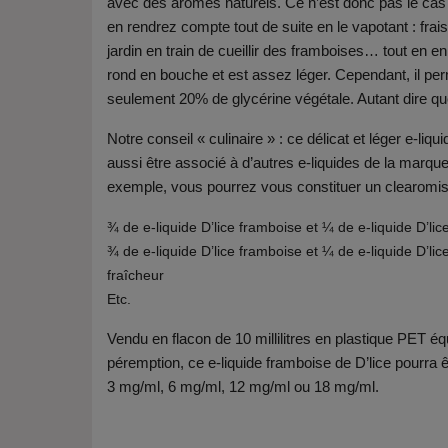
avec des arômes naturels. Ce n’est donc pas le cas de
en rendrez compte tout de suite en le vapotant : frais
jardin en train de cueillir des framboises… tout en en 
rond en bouche et est assez léger. Cependant, il per
seulement 20% de glycérine végétale. Autant dire que 
Notre conseil « culinaire » : ce délicat et léger e-l
aussi être associé à d’autres e-liquides de la marqu
exemple, vous pourrez vous constituer un clearomis
¾ de e-liquide D’lice framboise et ¼ de e-liquide D’l
¾ de e-liquide D’lice framboise et ¼ de e-liquide D’l
fraîcheur
Etc.
Vendu en flacon de 10 millilitres en plastique PET é
péremption, ce e-liquide framboise de D’lice pourra 
3 mg/ml, 6 mg/ml, 12 mg/ml ou 18 mg/ml.