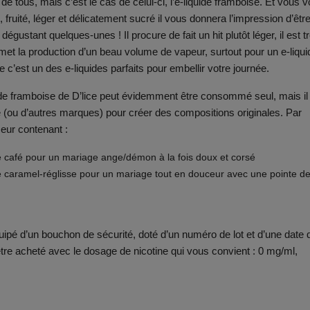
 tous, mais c’est le cas de celui-ci, l’e-liquide framboise. Et vous 
, fruité, léger et délicatement sucré il vous donnera l’impression d’êtr
dégustant quelques-unes ! Il procure de fait un hit plutôt léger, il est t
met la production d’un beau volume de vapeur, surtout pour un e-liqui
c’est un des e-liquides parfaits pour embellir votre journée.
iquide framboise de D’lice peut évidemment être consommé seul, mais il
e (ou d’autres marques) pour créer des compositions originales. Par
eur contenant :
ice café pour un mariage ange/démon à la fois doux et corsé
ice caramel-réglisse pour un mariage tout en douceur avec une pointe d
quipé d’un bouchon de sécurité, doté d’un numéro de lot et d’une date 
être acheté avec le dosage de nicotine qui vous convient : 0 mg/ml,