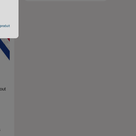
 produit
out
s