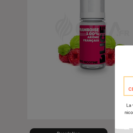
C
La 
nico