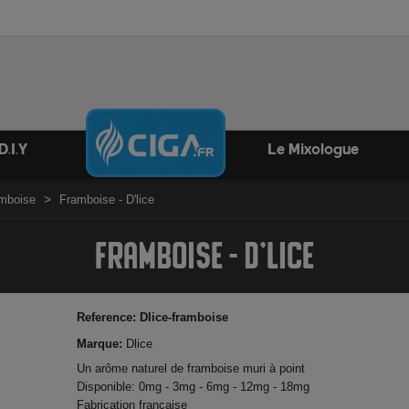
D.I.Y
Le Mixologue
amboise
Framboise - D'lice
FRAMBOISE - D'LICE
Reference:
Dlice-framboise
Marque:
Dlice
Un arôme naturel de framboise muri à point
Disponible: 0mg - 3mg - 6mg - 12mg - 18mg
Fabrication française