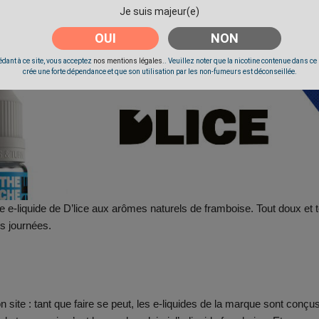
Je suis majeur(e)
OUI
NON
iquide framboise D'Lice
dant à ce site, vous acceptez
nos mentions légales.
. Veuillez noter que la nicotine contenue dans ce
crée une forte dépendance et que son utilisation par les non-fumeurs est déconseillée.
e e-liquide de D’lice aux arômes naturels de framboise. Tout doux et t
s journées.
n site : tant que faire se peut, les e-liquides de la marque sont conçu