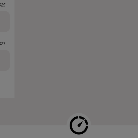
025
023