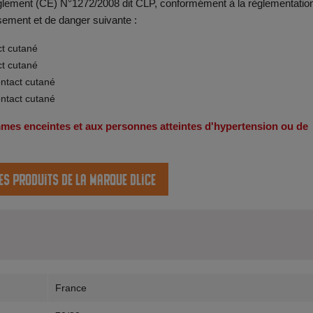
 règlement (CE) N°1272/2008 dit CLP, conformément à la règlementatio
sement et de danger suivante :
ct cutané
ct cutané
ontact cutané
ontact cutané
emmes enceintes et aux personnes atteintes d'hypertension ou de
es produits de la marque Dlice
France