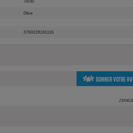
70/30
Dlice
3760228181116
Donner votre av
23/04/2