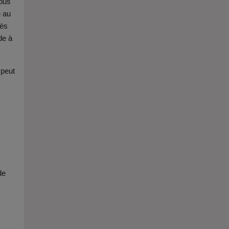
vous
e au
rès
de à
 peut
e
de