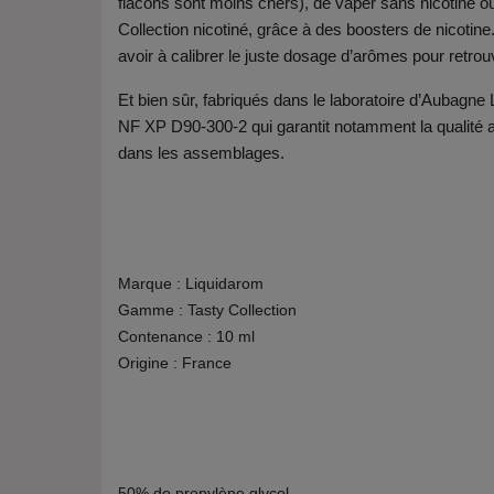
flacons sont moins chers), de vaper sans nicotine o
Collection nicotiné, grâce à des boosters de nicotin
avoir à calibrer le juste dosage d’arômes pour retrou
Et bien sûr, fabriqués dans le laboratoire d’Aubagne
NF XP D90-300-2 qui garantit notamment la qualité a
dans les assemblages.
Marque : Liquidarom
Gamme : Tasty Collection
Contenance : 10 ml
Origine : France
50% de propylène glycol