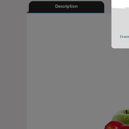
Description
Un cond
En accé