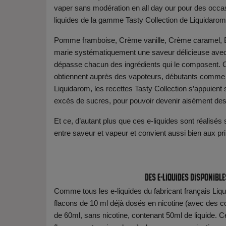
vaper sans modération en all day our pour des occas
liquides de la gamme Tasty Collection de Liquidaro
Pomme framboise, Crème vanille, Crème caramel, Bub
marie systématiquement une saveur délicieuse avec 
dépasse chacun des ingrédients qui le composent. C’e
obtiennent auprès des vapoteurs, débutants comme c
Liquidarom, les recettes Tasty Collection s’appuient
excès de sucres, pour pouvoir devenir aisément des 
Et ce, d’autant plus que ces e-liquides sont réalisés 
entre saveur et vapeur et convient aussi bien aux p
Des e-liquides disponibl
Comme tous les e-liquides du fabricant français Liq
flacons de 10 ml déjà dosés en nicotine (avec des 
de 60ml, sans nicotine, contenant 50ml de liquide. C