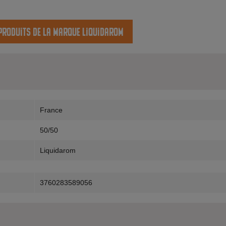
 produits de la marque Liquidarom
France
50/50
Liquidarom
3760283589056