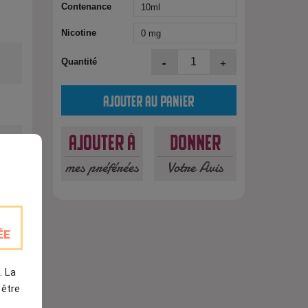
Contenance
Nicotine
-
+
Quantité
Ajouter au panier
Ajouter à
Donner
mes préférées
Votre Avis
est
ÉE
. La
 être