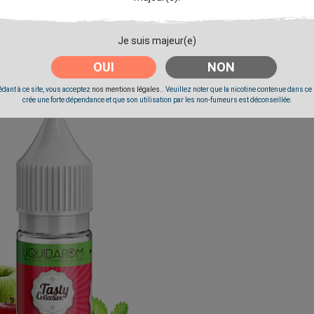
Je suis majeur(e)
ensé de douceurs fruitées.
OUI
NON
dant à ce site, vous acceptez
nos mentions légales.
. Veuillez noter que la nicotine contenue dans ce
crée une forte dépendance et que son utilisation par les non-fumeurs est déconseillée.