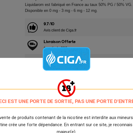
Liquidarom est fabriqué en France au taux 50% PG / 50% VG.
Disponible en 0 mg - 3 mg - 6 mg - 12 mg.
9.7/10
Avis client de Ciga.fr
Livraison Offerte
à partir de 20€
Expédition Immédiate
Commande passée avant 14h
Partager
Tweet
Pinter
ECI EST UNE PORTE DE SORTIE, PAS UNE PORTE D'ENTR
Livré à partir du Mardi 11 Août 2026.
vente de produits contenant de la nicotine est interdite aux mineurs
tine crée une forte dépendance. En entrant sur ce site, je reconnais
majeur(e).