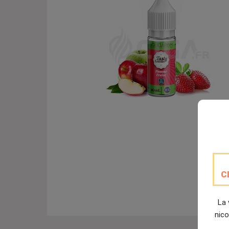
C
La 
nico