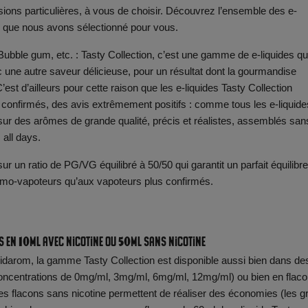
ions particulières, à vous de choisir. Découvrez l’ensemble des e-
m que nous avons sélectionné pour vous.
ble gum, etc. : Tasty Collection, c’est une gamme de e-liquides qu
une autre saveur délicieuse, pour un résultat dont la gourmandise
st d’ailleurs pour cette raison que les e-liquides Tasty Collection
onfirmés, des avis extrêmement positifs : comme tous les e-liquide
 sur des arômes de grande qualité, précis et réalistes, assemblés san
all days.
sur un ratio de PG/VG équilibré à 50/50 qui garantit un parfait équilibre
rimo-vapoteurs qu’aux vapoteurs plus confirmés.
es en 10ML avec nicotine ou 50ML sans nicotine
uidarom, la gamme Tasty Collection est disponible aussi bien dans de
concentrations de 0mg/ml, 3mg/ml, 6mg/ml, 12mg/ml) ou bien en flac
es flacons sans nicotine permettent de réaliser des économies (les g