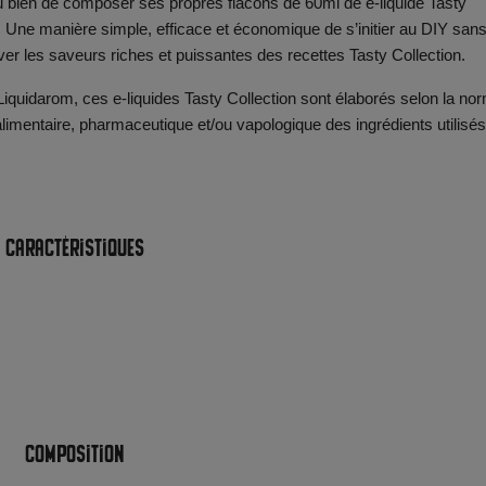
u bien de composer ses propres flacons de 60ml de e-liquide Tasty
e. Une manière simple, efficace et économique de s’initier au DIY san
ver les saveurs riches et puissantes des recettes Tasty Collection.
 Liquidarom, ces e-liquides Tasty Collection sont élaborés selon la no
limentaire, pharmaceutique et/ou vapologique des ingrédients utilisés
Caractéristiques
Composition