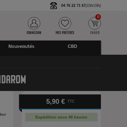
04 76 22 71 67
(10h/19h)
0
CONNEXION
MES PRÉFÉRÉS
PANIER
Nouveautés
CBD
UIDAROM
5,90 €
TTC
deur
Expédition sous 48 heures