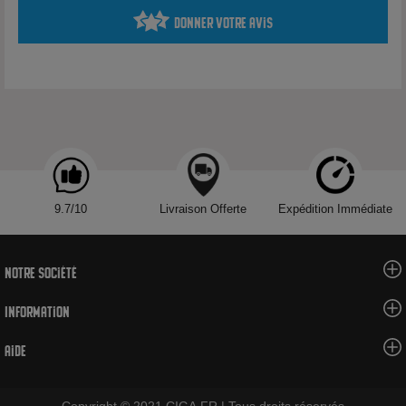
non nicotiné surdosé en arôme.
Donner votre avis
Pour profiter de cet e-liquide sans nicotine, ajoutez 10ml de
base neutre ou vapotez le tel-quel.
Pour le vapoter en 3 mg de nicotine, ajoutez entièrement un
booster
au flacon de 70 ml en ôtant d‘abord son opercule.
Secouez énergiquement quelques minutes votre flacon. Vous
obtiendrez un mélange de 60 ml en 3 mg / ml de nicotine sans
perte d’arômes.
Ajoutez au mélange précédent encore un booster de 10 ml pour
9.7/10
Livraison Offerte
Expédition Immédiate
atteindre quasiment 6 mg / ml de nicotine.
Nous déconseillons d'ajouter plus de booster sous peine de
Notre société
diluer fortement les arômes de votre eliquide.
Information
Aide