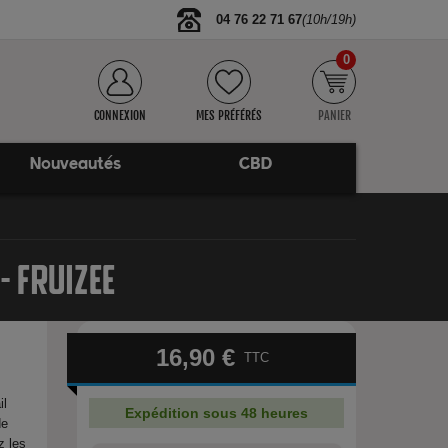
04 76 22 71 67
(10h/19h)
0
CONNEXION
MES PRÉFÉRÉS
PANIER
Nouveautés
CBD
 FRUIZEE
16,90 €
TTC
il
Expédition sous 48 heures
de
z les