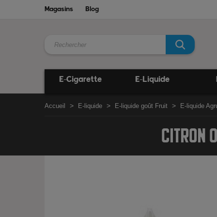
Magasins
Blog
E-Cigarette
E-Liquide
Accueil
E-liquide
E-liquide goût Fruit
E-liquide Ag
CITRON 