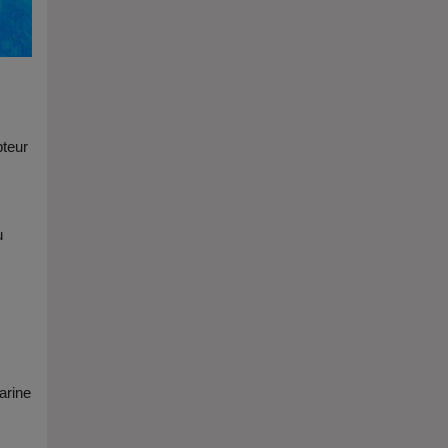
pteur
u
arine