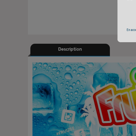
En accé
Description