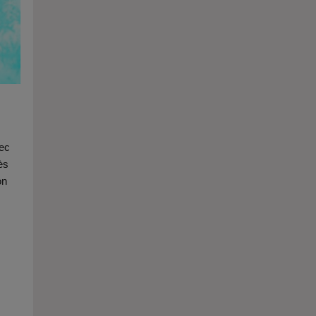
vec
ès
on