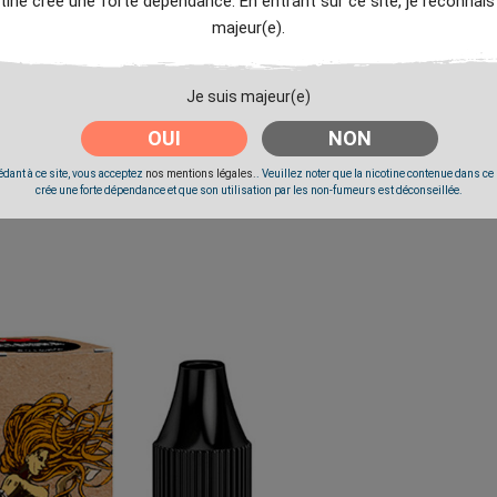
tine crée une forte dépendance. En entrant sur ce site, je reconnais
Livré à partir du Vendredi 7 Août 2026.
majeur(e).
Je suis majeur(e)
OUI
NON
dant à ce site, vous acceptez
nos mentions légales.
. Veuillez noter que la nicotine contenue dans ce
crée une forte dépendance et que son utilisation par les non-fumeurs est déconseillée.