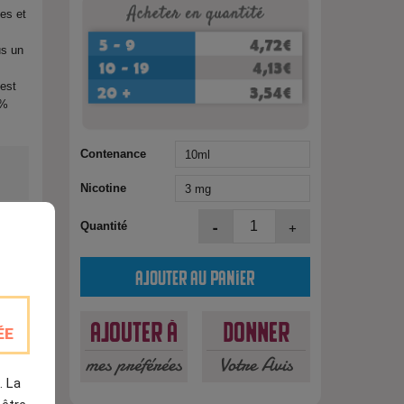
ées et
us un
 est
0%
Contenance
Nicotine
-
+
Quantité
Ajouter au panier
Ajouter à
Donner
ÉE
est
mes préférées
Votre Avis
. La