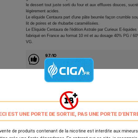
le dessert tout juste sorti du four et aux effluves douces, sucr
légèrement acides.
Le eliquide Centaura part d'une pâte beurrée façon crumble so
lit de poires et de rhubarbe caramélisées.
Le Eliquide Centaura de l'édition Astrale par Curieux E-liquides
fabriqué en France au format 10 ml et au dosage 40% PG / 6
VG.
9.7/10
Avis client de Ciga.fr
Livraison Offerte
à partir de 20€
Expédition Immédiate
Commande passée avant 14h
ECI EST UNE PORTE DE SORTIE, PAS UNE PORTE D'ENTR
Partager
Tweet
Pinter
vente de produits contenant de la nicotine est interdite aux mineurs