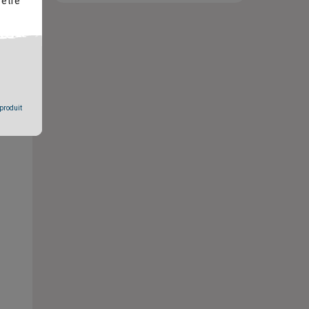
 être
 produit