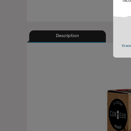
nico
Description
En accé