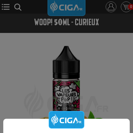
0
WOOP! 50ML - CURIEUX
E-Cigarette
E-Liquide
D.i.y
Le Mixologue
Cbd
Nouveautés
Ciga +