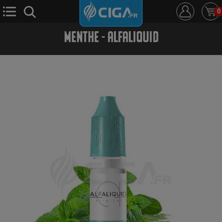
0
MENTHE - ALFALIQUID
E-Cigarette
E-Liquide
D.i.y
Le Mixologue
Cbd
Nouveautés
Ciga +