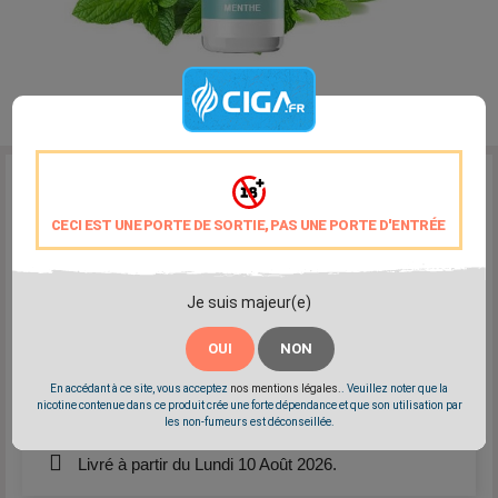
Reference:
Alfaliquid-Menthe
Marque:
Alfaliquid
CECI EST UNE PORTE DE SORTIE, PAS UNE PORTE D'ENTRÉE
Une menthe douce fleurie et parfumée
Disponible en 0mg - 3mg - 6 mg - 11mg - 16mg
Elaboré en France par Gaiatrend
Je suis majeur(e)
PG/VG: 76/24
OUI
NON
Partager
Tweet
Pinterest
En accédant à ce site, vous acceptez
nos mentions légales.
. Veuillez noter que la
nicotine contenue dans ce produit crée une forte dépendance et que son utilisation par
les non-fumeurs est déconseillée.
Livré à partir du Lundi 10 Août 2026.