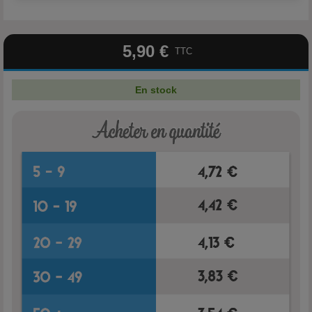
5,90 €
TTC
En stock