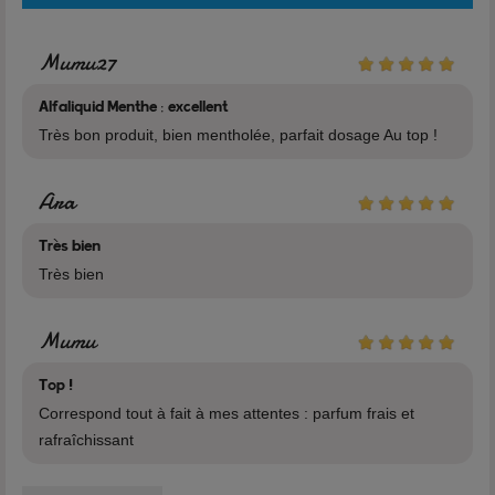
Mumu27
Caractéristiques
Marque: Alfaliquid
Alfaliquid Menthe : excellent
Gamme:
Alfaliquid Original
Très bon produit, bien mentholée, parfait dosage Au top !
Flacon: 10ml
Fabrication: France
Ara
Nicotine: 0mg - 3mg - 6mg - 11mg - 16mg
Très bien
Composition
Très bien
76% Propylène Glycol
24% Glycérine Végétale
Mumu
Arôme
Avertissement
Top !
Correspond tout à fait à mes attentes : parfum frais et
Dangereux - Respecter les précautions d'emploi
rafraîchissant