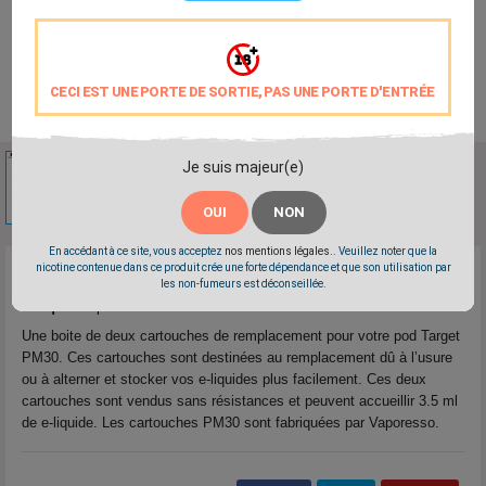
CECI EST UNE PORTE DE SORTIE, PAS UNE PORTE D'ENTRÉE
Je suis majeur(e)


OUI
NON
En accédant à ce site, vous acceptez
nos mentions légales.
. Veuillez noter que la
nicotine contenue dans ce produit crée une forte dépendance et que son utilisation par
Reference:
cartouche-pod-pm30
les non-fumeurs est déconseillée.
Marque:
Vaporesso
Une boite de deux cartouches de remplacement pour votre pod Target
PM30. Ces cartouches sont destinées au remplacement dû à l’usure
ou à alterner et stocker vos e-liquides plus facilement. Ces deux
cartouches sont vendus sans résistances et peuvent accueillir 3.5 ml
de e-liquide. Les cartouches PM30 sont fabriquées par Vaporesso.