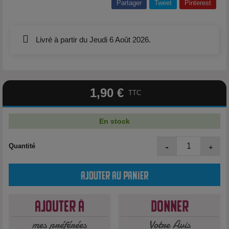
Partager
Tweet
Pinterest
Livré à partir du Jeudi 6 Août 2026.
1,90 €
TTC
En stock
-
+
Quantité
Ajouter au panier
Ajouter à
Donner
mes préférées
Votre Avis