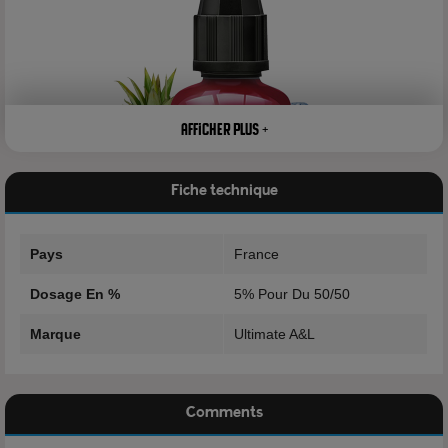
Afficher plus +
Fiche technique
Pays
France
Dosage En %
5% Pour Du 50/50
Marque
Ultimate A&L
Si la fin est inéluctable, on recherche en général à passer ses
dernières heures à faire ce qui nous rends heureux, à passer
Comments
des moments inoubliables. Si l'on parle de vape, un arôme a