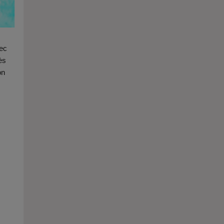
vec
ès
on