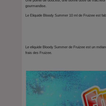
Une pointe de douceur, une bonne dose de fraicheur 
gourmandise.
Le Eliquide Bloody Summer 10 ml de Fruizee est fa
Le eliquide Bloody Summer de Fruizee est un méla
frais des Fruizee.