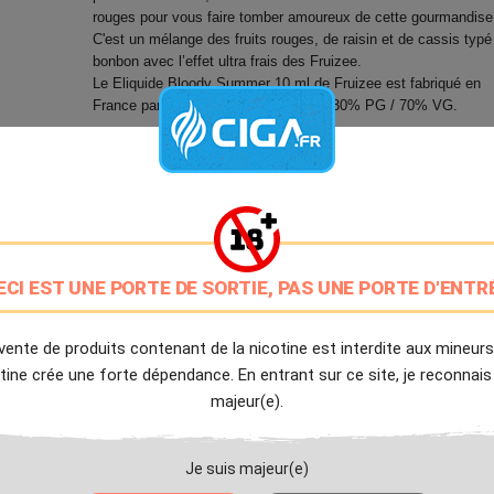
rouges pour vous faire tomber amoureux de cette gourmandise
C'est un mélange des fruits rouges, de raisin et de cassis typé
bonbon avec l’effet ultra frais des Fruizee.
Le Eliquide Bloody Summer 10 ml de Fruizee est fabriqué en
France par Eliquid France au dosage 30% PG / 70% VG.
9.7/10
Avis client de Ciga.fr
Livraison Offerte
à partir de 20€
ECI EST UNE PORTE DE SORTIE, PAS UNE PORTE D'ENTR
Expédition Immédiate
Commande passée avant 14h
vente de produits contenant de la nicotine est interdite aux mineurs
tine crée une forte dépendance. En entrant sur ce site, je reconnais
Partager
Tweet
Pinter
majeur(e).
Livré à partir du Mardi 11 Août 2026.
Je suis majeur(e)