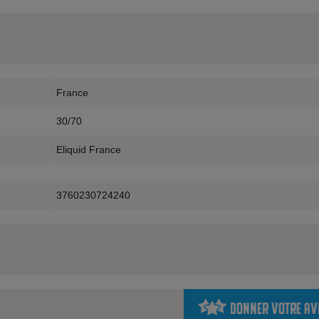
France
30/70
Eliquid France
3760230724240
Donner votre av