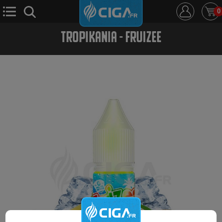
0
TROPIKANIA - FRUIZEE
E-Cigarette
E-Liquide
D.i.y
Le Mixologue
Cbd
Nouveautés
Ciga +