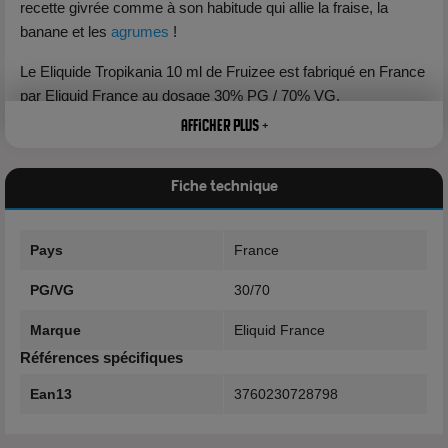
recette givrée comme à son habitude qui allie la fraise, la
banane et les
agrumes
!
Le Eliquide Tropikania 10 ml de Fruizee est fabriqué en France
par Eliquid France au dosage 30% PG / 70% VG.
Afficher plus +
Saveurs
Fiche technique
Le eliquide Tropikania de Fruizee allie le goût de la
fraise
Gariguette, de la
banane
, des
oranges
de Jaffa et de
mandarines
avec la fraîcheur givré propre à la marque.
Pays
France
PG/VG
30/70
Marque
Eliquid France
Références spécifiques
Ean13
3760230728798
Fruizee, du fruit et du frais !