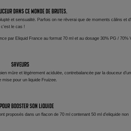
ouceur dans ce monde de brutes.
olupté et sensualité. Parfois on ne rêverai que de moments câlins et d
c’est le cas !
rance par Eliquid France au format 70 ml et au dosage 30% PG / 70%
Saveurs
ien mûre et légèrement acidulée, contrebalancée par la douceur d’u
e mise pour un liquide Fruizee.
 pour booster son liquide
ont proposés dans un flacon de 70 ml contenant 50 ml d'eliquide non