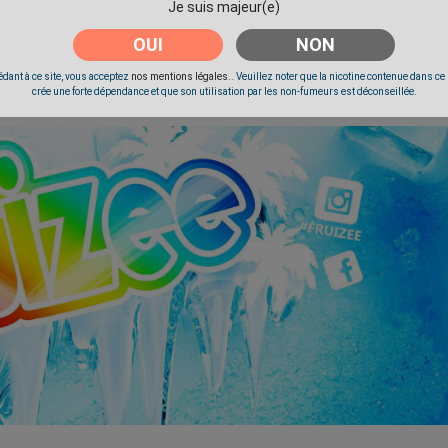
Je suis majeur(e)
OUI
NON
dant à ce site, vous acceptez
nos mentions légales.
. Veuillez noter que la nicotine contenue dans ce
crée une forte dépendance et que son utilisation par les non-fumeurs est déconseillée.