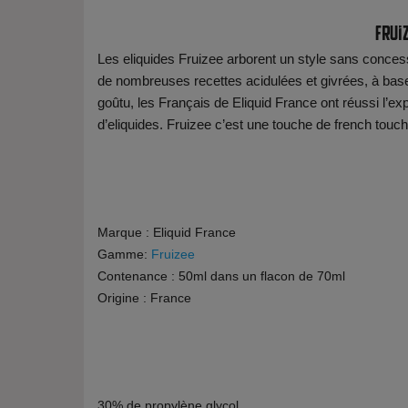
Fruiz
Les eliquides Fruizee arborent un style sans conce
de nombreuses recettes acidulées et givrées, à base d
goûtu, les Français de Eliquid France ont réussi l’exp
d’eliquides. Fruizee c’est une touche de french touch 
Marque : Eliquid France
Gamme:
Fruizee
Contenance : 50ml dans un flacon de 70ml
Origine : France
30% de propylène glycol