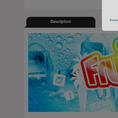
En accé
Description