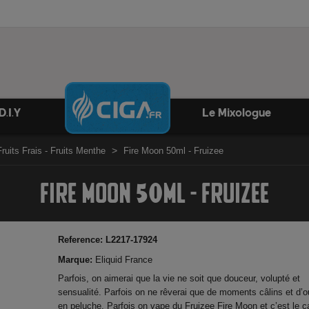
D.I.Y
Le Mixologue
Fruits Frais - Fruits Menthe
Fire Moon 50ml - Fruizee
FIRE MOON 50ML - FRUIZEE
Reference:
L2217-17924
Marque:
Eliquid France
Parfois, on aimerai que la vie ne soit que douceur, volupté et
sensualité. Parfois on ne rêverai que de moments câlins et d’o
en peluche. Parfois on vape du Fruizee Fire Moon et c’est le c