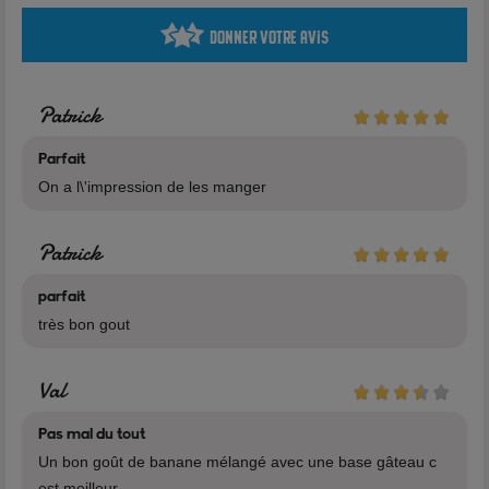
Donner votre avis
Caractéristiques
Marque : Le Mixologue - Savourea
flacon : 10ml / 30ml / 60ml / 120ml / 200ml / 500ml
Patrick
Nicotine : 0mg / 3mg / 6mg
Fabrication : France
Parfait
On a l\'impression de les manger
Patrick
Composition
50% Propylène Glycol
parfait
50% Glycérine Végétale
très bon gout
Arôme
Val
La qualité et la sécurité de produits 100% français
Pas mal du tout
Un bon goût de banane mélangé avec une base gâteau c
Le Mixologue ne laisse rien au hasard. Nos amis belges ont
est meilleur