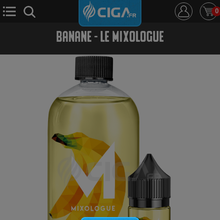
0
BANANE - LE MIXOLOGUE
E-Cigarette
E-Liquide
D.i.y
Le Mixologue
Cbd
Nouveautés
Ciga +