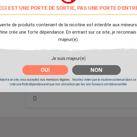
ECI EST UNE PORTE DE SORTIE, PAS UNE PORTE D'ENTR
9.7/10
Avis client de Ciga.fr
vente de produits contenant de la nicotine est interdite aux mineurs
Livraison Offerte
tine crée une forte dépendance. En entrant sur ce site, je reconnais
à partir de 20€
majeur(e).
Expédition Immédiate
Commande passée avant 14h
Je suis majeur(e)
OUI
NON
Partager
Tweet
Pinter
dant à ce site, vous acceptez
nos mentions légales.
. Veuillez noter que la nicotine contenue dans ce
crée une forte dépendance et que son utilisation par les non-fumeurs est déconseillée.