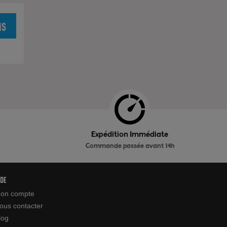
is
Expédition Immédiate
Commande passée avant 14h
ide
on compte
ous contacter
log