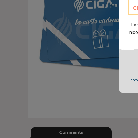
C
La 
nico
En accé
Comments