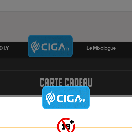
D.I.Y
Le Mixologue
CARTE CADEAU
Reference:
bon-cadeau
Marque:
Cigafr
Le bon Cadeau Ciga.fr est idéal pour un cadeau. Vous choisiss
valeur de la carte cadeau et le bénéficiaire peut l'utiliser à sa
convenance sur le site internet et dans les boutiques Ciga.fr