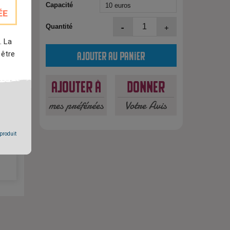
Capacité
ÉE
-
+
Quantité
. La
 être
Ajouter au panier
Ajouter à
Donner
mes préférées
Votre Avis
est
 produit