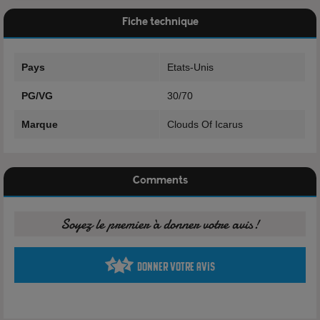
Flacon: 100ml
Fiche technique
Fabrication: USA
Nicotine: 0mg
Pays
Etats-Unis
Composition
PG/VG
30/70
30% Propylène Glycol
Marque
Clouds Of Icarus
70% Glycérine Végétale
Arôme
Comments
Voir tous les produits de la marque Clouds of icarus
Soyez le premier à donner votre avis!
Donner votre avis