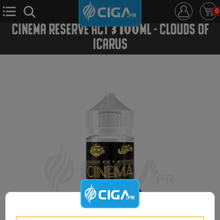
0
CINEMA RESERVE ACT 3 100ML - CLOUDS OF
ICARUS
E-Cigarette
E-Liquide
D.i.y
Le Mixologue
Cbd
Nouveautés
Ciga +