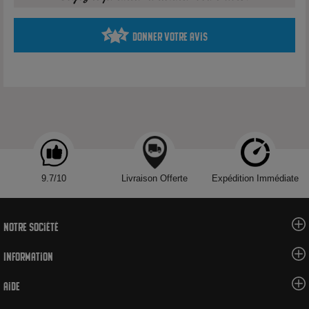
12 mg/ml de nicotine : H311 : Danger - Toxique par contact
cutané
Donner votre avis
Produit interdit aux mineurs, déconseillé aux femmes
enceintes et aux personnes atteintes d'hypertension ou de
maladies cardio-vasculaires.
Voir tous les produits de la marque Liquidarom
9.7/10
Livraison Offerte
Expédition Immédiate
Notre société
Information
Aide