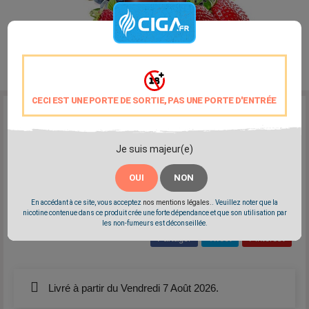
CECI EST UNE PORTE DE SORTIE, PAS UNE PORTE D'ENTRÉE
Reference:
liquidarom-vegetol-fruits-rouges
Marque:
Liquidarom
Je suis majeur(e)
Un assemblage de fruits rouges.
Disponible en 0mg - 3mg - 6mg - 12mg
OUI
NON
Elaboré en France
Végétol/VG: 60/40
En accédant à ce site, vous acceptez
nos mentions légales.
. Veuillez noter que la
nicotine contenue dans ce produit crée une forte dépendance et que son utilisation par
les non-fumeurs est déconseillée.
Partager
Tweet
Pinterest
Livré à partir du Vendredi 7 Août 2026.