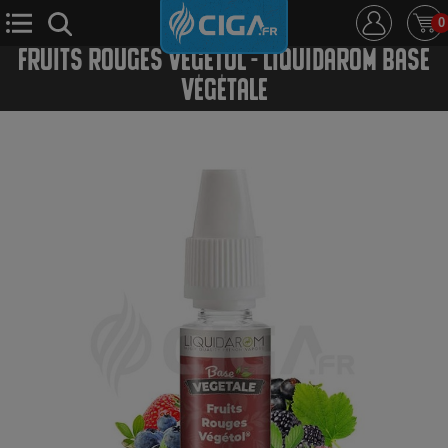
0
FRUITS ROUGES VÉGÉTOL - LIQUIDAROM BASE
VÉGÉTALE
E-Cigarette
E-Liquide
D.i.y
Le Mixologue
Cbd
Nouveautés
Ciga +