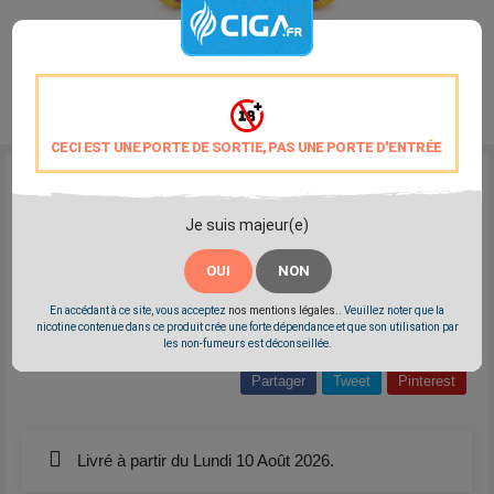
CECI EST UNE PORTE DE SORTIE, PAS UNE PORTE D'ENTRÉE
Reference:
tasty-mangue-framboise
Marque:
Liquidarom
Je suis majeur(e)
Une association gagnante entre la mangue et la framboise.
Disponible en 0mg - 3mg - 6mg - 12mg
OUI
NON
Elaboré en France
PG/VG: 50/50
En accédant à ce site, vous acceptez
nos mentions légales.
. Veuillez noter que la
nicotine contenue dans ce produit crée une forte dépendance et que son utilisation par
les non-fumeurs est déconseillée.
Partager
Tweet
Pinterest
Livré à partir du Lundi 10 Août 2026.