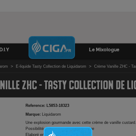
D.I.Y
Le Mixologue
darom
E-liquide Tasty Collection de Liquidarom
Crème Vanille ZHC - Tas
NILLE ZHC - TASTY COLLECTION DE L
Reference:
L5853-18323
Marque:
Liquidarom
Une explosion gourmande avec cette crème de vanille custard
Possibilité d'ajouter booster de nicotine
Elaboré en France