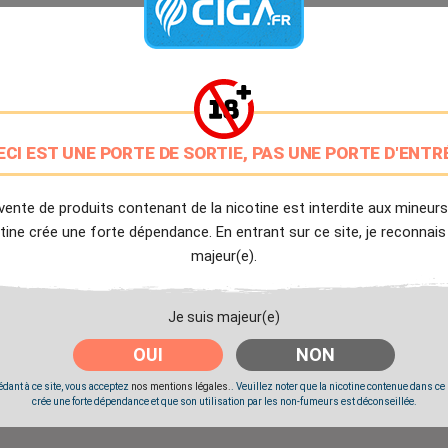
PG/VG: 50/50
9.7/10
Avis client de Ciga.fr
Livraison Offerte
à partir de 20€
ECI EST UNE PORTE DE SORTIE, PAS UNE PORTE D'ENTR
Expédition Immédiate
Commande passée avant 14h
vente de produits contenant de la nicotine est interdite aux mineurs
tine crée une forte dépendance. En entrant sur ce site, je reconnais
majeur(e).
Partager
Tweet
Pinter
Je suis majeur(e)
Livré à partir du Lundi 10 Août 2026.
OUI
NON
dant à ce site, vous acceptez
nos mentions légales.
. Veuillez noter que la nicotine contenue dans ce
crée une forte dépendance et que son utilisation par les non-fumeurs est déconseillée.