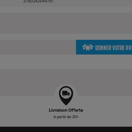
3760242549787
Donner votre av
Livraison Offerte
à partir de 20€