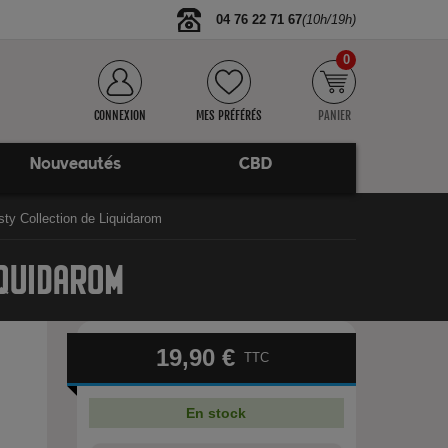
04 76 22 71 67
(10h/19h)
0
CONNEXION
MES PRÉFÉRÉS
PANIER
Nouveautés
CBD
ty Collection de Liquidarom
IQUIDAROM
19,90 €
TTC
.
En stock