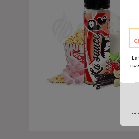
C
La 
nico
En accé