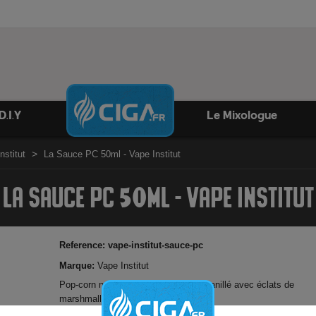
D.I.Y
Le Mixologue
nstitut
La Sauce PC 50ml - Vape Institut
LA SAUCE PC 50ML - VAPE INSTITUT
Reference:
vape-institut-sauce-pc
Marque:
Vape Institut
Pop-corn nappé d'une sauce au lait vanillé avec éclats de
marshmallow et bonbon fraise.
Possibilité d'ajouter booster de nicotine