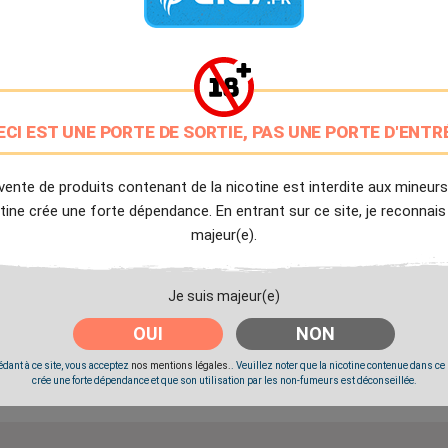
Elaboré en France
PG/VG: 25/75
9.7/10
Avis client de Ciga.fr
ECI EST UNE PORTE DE SORTIE, PAS UNE PORTE D'ENTR
Livraison Offerte
à partir de 20€
vente de produits contenant de la nicotine est interdite aux mineurs
Expédition Immédiate
tine crée une forte dépendance. En entrant sur ce site, je reconnais
Commande passée avant 14h
majeur(e).
Partager
Tweet
Pinter
Je suis majeur(e)
OUI
NON
Livré à partir du Mercredi 12 Août 2026.
dant à ce site, vous acceptez
nos mentions légales.
. Veuillez noter que la nicotine contenue dans ce
crée une forte dépendance et que son utilisation par les non-fumeurs est déconseillée.