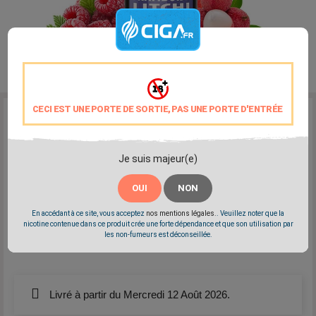
CECI EST UNE PORTE DE SORTIE, PAS UNE PORTE D'ENTRÉE
Reference:
cirkus-framboise-litchi
Marque:
Cirkus
Le délicat mélange de la framboise et du litchi.
Je suis majeur(e)
Disponible en 0mg - 3mg - 6mg - 12mg - 16mg
Elaboré en France
OUI
NON
PG/VG: 50/50
En accédant à ce site, vous acceptez
nos mentions légales.
. Veuillez noter que la
nicotine contenue dans ce produit crée une forte dépendance et que son utilisation par
les non-fumeurs est déconseillée.
Partager
Tweet
Pinterest
Livré à partir du Mercredi 12 Août 2026.