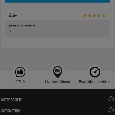
Voir tous les produits de la marque Cirkus
lolo
pour ma femme
?
9.7/10
Livraison Offerte
Expédition Immédiate
Notre société
Information