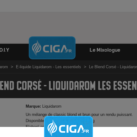
D.I.Y
Le Mixologue
darom
E-liquide Liquidarom - Les essentiels
Le Blend Corsé - Liquidar
LEND CORSÉ - LIQUIDAROM LES ESSEN
Marque:
Liquidarom
Un mélange de classic blond et brun pour un rendu puissant.
Disponible en 0mg - 3mg - 6mg - 12mg
Elaboré en France
PG/VG: 50/50