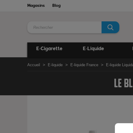
Magasins
Blog
E-Cigarette
E-Liquide
Accueil
E-liquide
E-liquide France
E-liquide Liqui
LE B