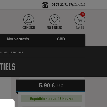
04 76 22 71 67
(10h/19h)
0
CONNEXION
MES PRÉFÉRÉS
PANIER
Nouveautés
CBD
om Les Essentiels
TIELS
5,90 €
TTC
Expédition sous 48 heures