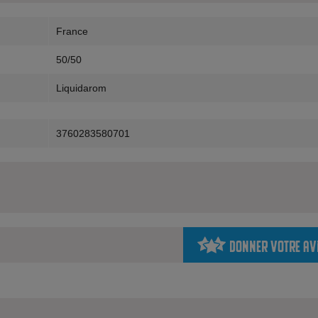
France
50/50
Liquidarom
3760283580701
Donner votre av