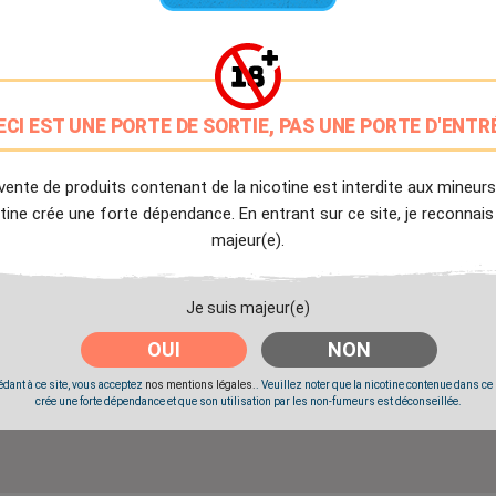
9.7/10
Avis client de Ciga.fr
Livraison Offerte
ECI EST UNE PORTE DE SORTIE, PAS UNE PORTE D'ENTR
à partir de 20€
Expédition Immédiate
vente de produits contenant de la nicotine est interdite aux mineurs
Commande passée avant 14h
tine crée une forte dépendance. En entrant sur ce site, je reconnais
majeur(e).
Partager
Tweet
Pinter
Je suis majeur(e)
OUI
NON
Livré à partir du Mardi 11 Août 2026.
dant à ce site, vous acceptez
nos mentions légales.
. Veuillez noter que la nicotine contenue dans ce
crée une forte dépendance et que son utilisation par les non-fumeurs est déconseillée.