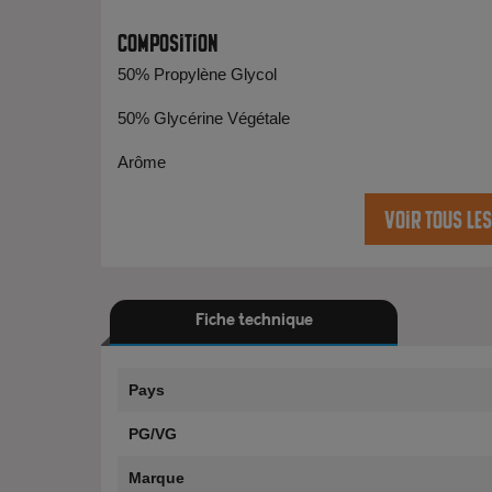
Composition
50% Propylène Glycol
50% Glycérine Végétale
Arôme
Voir tous le
Fiche technique
Pays
PG/VG
Marque