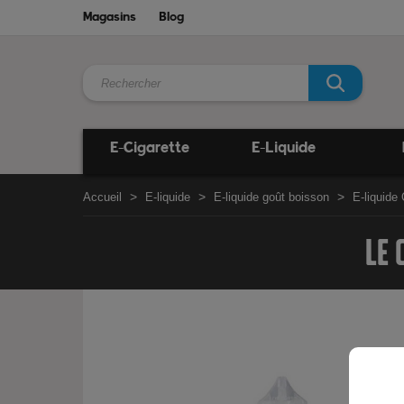
Magasins
Blog
E-Cigarette
E-Liquide
Accueil
E-liquide
E-liquide goût boisson
E-liquide
LE