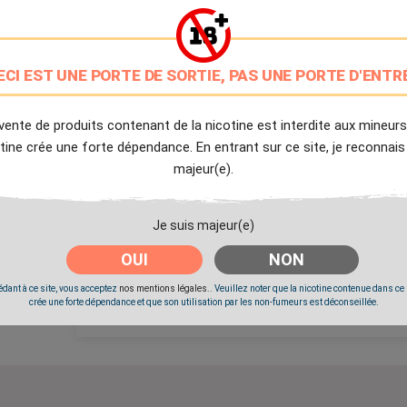
PG/VG: 50/50
9.7/10
ECI EST UNE PORTE DE SORTIE, PAS UNE PORTE D'ENTR
Avis client de Ciga.fr
Livraison Offerte
vente de produits contenant de la nicotine est interdite aux mineurs
à partir de 20€
tine crée une forte dépendance. En entrant sur ce site, je reconnais
Expédition Immédiate
majeur(e).
Commande passée avant 14h
Je suis majeur(e)
Partager
Tweet
Pinter
OUI
NON
dant à ce site, vous acceptez
nos mentions légales.
. Veuillez noter que la nicotine contenue dans ce
crée une forte dépendance et que son utilisation par les non-fumeurs est déconseillée.
Livré à partir du Mercredi 12 Août 2026.