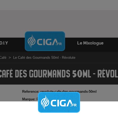
D.I.Y
Le Mixologue
 Café
Le Café des Gourmands 50ml - Révolute
 CAFÉ DES GOURMANDS 50ML - RÉVOL
Reference:
revolute-cafe-des-gourmands-50ml
Marque:
Révolute
Un café servi avec une crème biscuité onctueuse.
Possibilité d'ajouter booster de nicotine
Elaboré en France