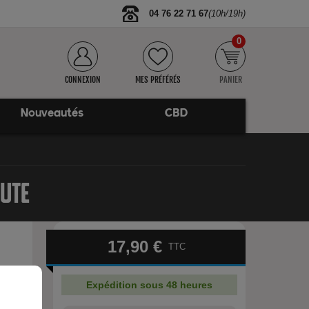
04 76 22 71 67
(10h/19h)
0
CONNEXION
MES PRÉFÉRÉS
PANIER
Nouveautés
CBD
UTE
17,90 €
TTC
Expédition sous 48 heures