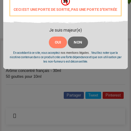
CECI EST UNE PORTE DE SORTIE, PAS UNE PORTE D'ENTRÉE
Je suis majeur(e)
OUI
NON
Reference:
L4661
En accédant à ce site, vous acceptez
nos mentions légales.
. Veuillez noter que la
Marque:
Arômes et Liquides - A&L
nicotine contenue dans ce produit crée une forte dépendance et que son utilisation par
les non-fumeurs est déconseillée.
Un arôme de bonbon acidulé à la pomme.
Arôme concentré français - 30ml
50 gouttes pour 10ml
Partager
Tweet
Pinterest