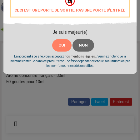
CECI EST UNE PORTE DE SORTIE, PAS UNE PORTE D'ENTRÉE
Je suis majeur(e)
OUI
NON
Reference:
L4662
En accédant à ce site, vous acceptez
nos mentions légales.
. Veuillez noter que la
Marque:
Arômes et Liquides - A&L
nicotine contenue dans ce produit crée une forte dépendance et que son utilisation par
les non-fumeurs est déconseillée.
Un mélange de fruits rouges à dominante de framboise sans fraicheur.
Arôme concentré français - 30ml
50 gouttes pour 10ml
Partager
Tweet
Pinterest