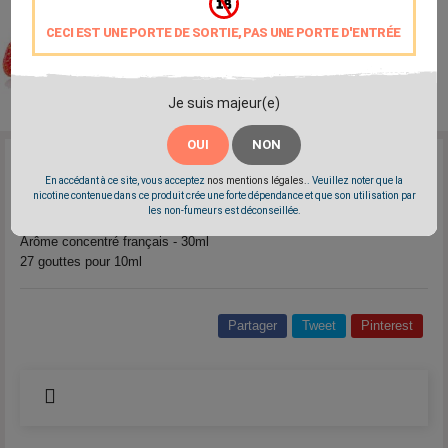
CECI EST UNE PORTE DE SORTIE, PAS UNE PORTE D'ENTRÉE
Je suis majeur(e)
OUI
NON
Reference:
L4659
En accédant à ce site, vous acceptez
nos mentions légales.
. Veuillez noter que la
Marque:
Arômes et Liquides - A&L
nicotine contenue dans ce produit crée une forte dépendance et que son utilisation par
les non-fumeurs est déconseillée.
Un assemblage de fruits rouges intense sans fraicheur.
Arôme concentré français - 30ml
27 gouttes pour 10ml
Partager
Tweet
Pinterest