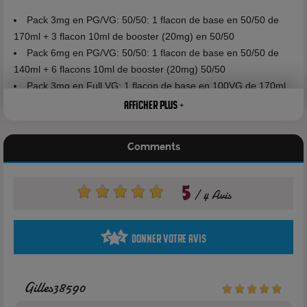
Pack 3mg en PG/VG: 50/50: 1 flacon de base en 50/50 de
170ml + 3 flacon 10ml de booster (20mg) en 50/50
Pack 6mg en PG/VG: 50/50: 1 flacon de base en 50/50 de
140ml + 6 flacons 10ml de booster (20mg) 50/50
Pack 3mg en Full VG: 1 flacon de base en 100VG de 170ml
+ 3 flacons 10ml de booster (20mg) 0/100
Afficher plus +
Pack 6mg en Full VG: 50/50: 1 flacon de base en 100VG de
140ml + 6 flacons 10ml de booster (20mg) 0/100
Comments
Pack 3mg en PG/VG: 30/70: 1 flacon de base en 30/70 de
170ml + 3 flacon 10ml de booster (20mg) en 50/50
Pack 6mg en PG/VG: 30/70: 1 flacon de base en 30/70 de
5
4 Avis
140ml + 6 flacons 10ml de booster (20mg) 50/50
Donner votre avis
Principe d'utilisation
Gilles38590