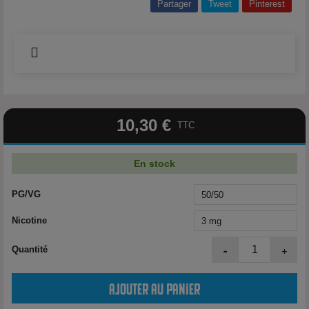
Partager
Tweet
Pinterest
10,30 €
TTC
En stock
PG/VG
Nicotine
-
+
Quantité
Ajouter au panier